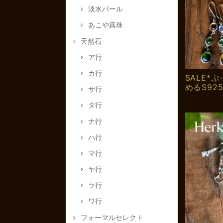
淡水パール
あこや真珠
天然石
ア行
カ行
SALE*
めるS92
サ行
タ行
ナ行
ハ行
マ行
ヤ行
ラ行
ワ行
フォーマルセレクト