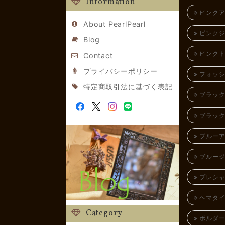
Information
ピンクア
About PearlPearl
ピンクジ
Blog
ピンクト
Contact
プライバシーポリシー
フォッシ
特定商取引法に基づく表記
ブラック
ブラック
ブルーア
ブルージ
プレシャ
ヘマタイ
Category
ボルダー