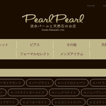
Home
A
レット
ピアス
その他
天
フォーマルセレクト
メンズアイテム
ーダイヤモンド
パープライト
ハイドロクォーツ
パイラ
ト
ハウライトターコイズ
ハックマナイト
ハニーアンバー
トアゲート
ピーターサイト
ピカソジャスパー
ピクチャ