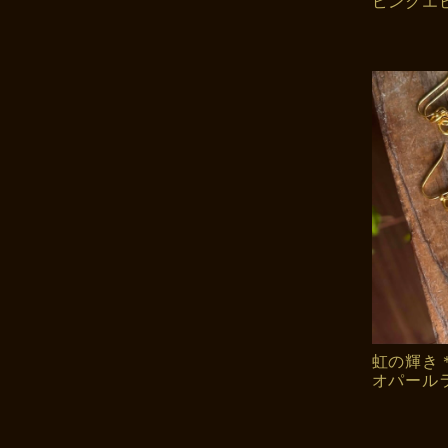
ピンクエ
虹の輝き
オパール