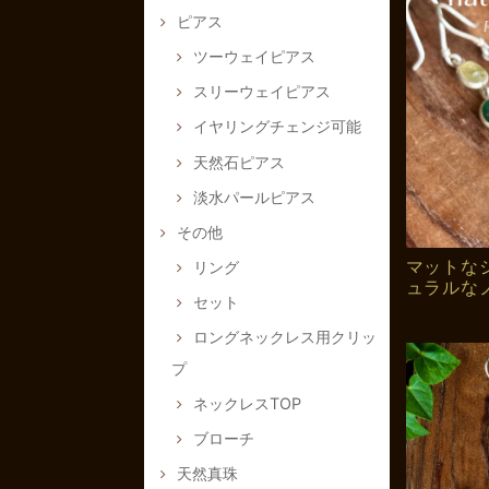
ピアス
ツーウェイピアス
スリーウェイピアス
イヤリングチェンジ可能
天然石ピアス
淡水パールピアス
その他
マットな
リング
ュラルな
セット
ロングネックレス用クリッ
プ
ネックレスTOP
ブローチ
天然真珠