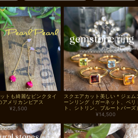
＊カットも綺麗なピンクタイ
スクエアカット美しい＊ジェム
のアメリカンピアス
ーンリング（ガーネット、ペリ
ト、シトリン、ブルートパーズ
¥2,500
¥14,500