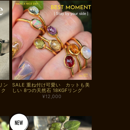
リン
SALE 重ね付け可愛い カットも美
ック
しい 8つの天然石 18KGFリング
¥12,000