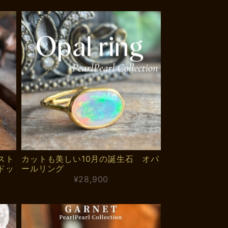
スト
カットも美しい10月の誕生石 オパ
ドッ
ールリング
）
¥28,900