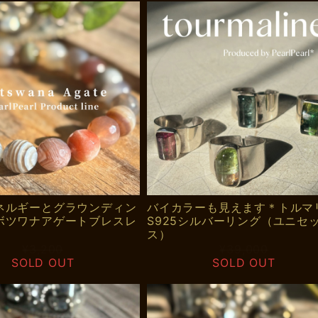
ネルギーとグラウンディン
バイカラーも見えます＊トルマ
ボツワナアゲートブレスレ
S925シルバーリング（ユニセ
ス）
¥3,200
¥39,000
SOLD OUT
SOLD OUT