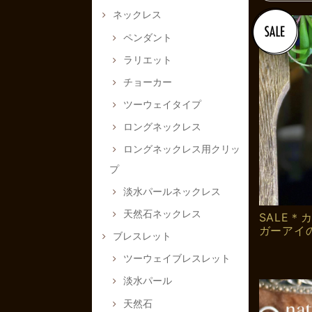
ネックレス
ペンダント
ラリエット
チョーカー
ツーウェイタイプ
ロングネックレス
ロングネックレス用クリッ
プ
淡水パールネックレス
天然石ネックレス
SALE
ガーアイ
ブレスレット
ツーウェイブレスレット
淡水パール
天然石