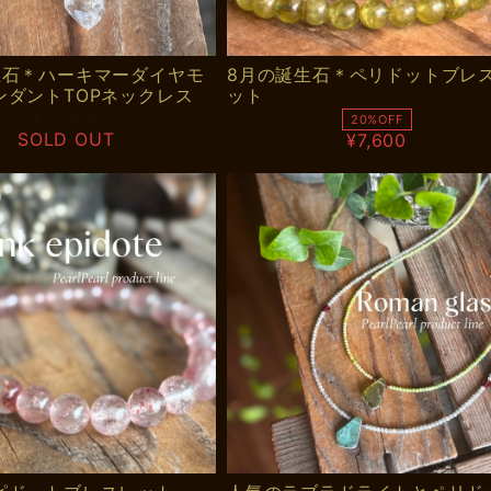
生石＊ハーキマーダイヤモ
8月の誕生石＊ペリドットブレ
ンダントTOPネックレス
ット
¥11,000
20%OFF
SOLD OUT
¥7,600