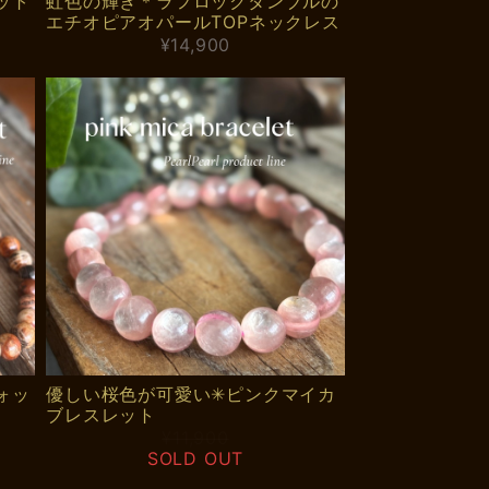
ット
虹色の輝き＊ラフロックタンブルの
エチオピアオパールTOPネックレス
¥14,900
ォッ
優しい桜色が可愛い✳︎ピンクマイカ
ブレスレット
¥11,900
SOLD OUT