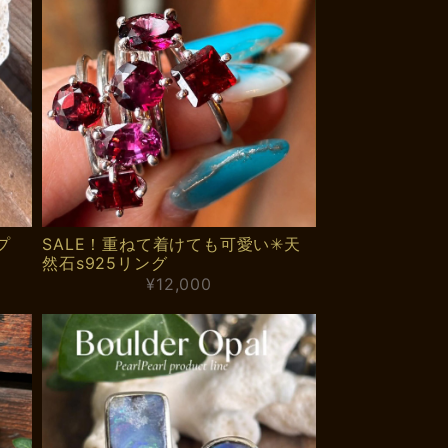
プ
SALE！重ねて着けても可愛い✳︎天
然石s925リング
¥12,000