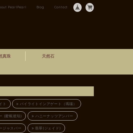
bout PearlPearl
Blog
Contact
然真珠
天然石
イト
パイライトインアゲート（瑪瑙）
 (蜜蝋琥珀)
ハニーナッツアンバー
ージャスパー
翡翠(ジェイド)