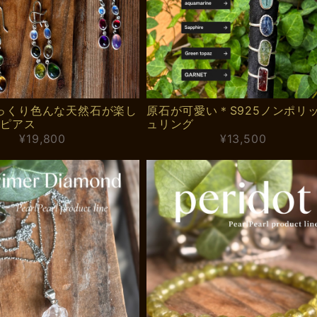
ぷっくり色んな天然石が楽し
原石が可愛い＊S925ノンポリ
5ピアス
ュリング
¥19,800
¥13,500