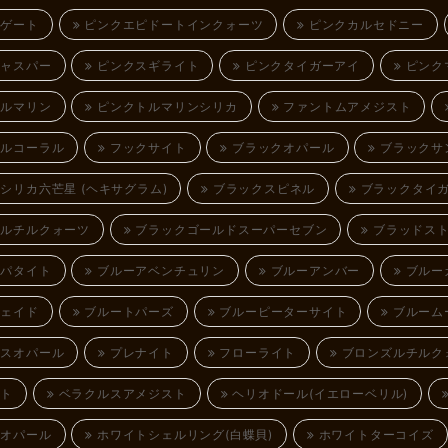
ゲート
ピンクエピドートインクォーツ
ピンクカルセドニー
ャスパー
ピンクスギライト
ピンクタイガーアイ
ピンク
ルマリン
ピンクトルマリンシリカ
ファントムアメジスト
ルコーラル
フックサイト
ブラックオパール
ブラックサ
シリカ六芒星 (ヘキサグラム)
ブラックスピネル
ブラックタイ
ルチルクォーツ
ブラックゴールドスーパーセブン
ブラッドス
パタイト
ブルーアベンチュリン
ブルーアンバー
ブルー
ェイド
ブルートパーズ
ブルーピーターサイト
ブルームー
スオパール
プレナイト
フローライト
ブロンズルチルク
ト
ベラクルスアメジスト
ヘリオドール(イエローベリル)
オパール
ホワイトシェルリング(白蝶貝)
ホワイトターコイズ