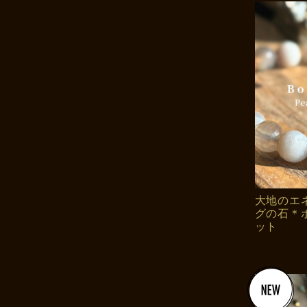
大地のエ
グの石＊
ット