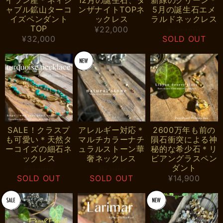
ャブル鉱山ターコ
ンザナイトTOPネ
5月の誕生石エメ
イズペンダント
ックレス
ラルドネックレス
TOP
¥22,000
¥23,000
¥32,000
SOLD OUT
SALE！クラスプ
アレルギー対応＊
2600万年も前の
も可愛い＊天然タ
マルチカラーナチ
隕石衝突による神
ーコイズの細石ネ
ュラルストーン華
秘的な希少石＊リ
ックレス
奢ネックレス
ビアングラスペン
ダント
¥11,000
¥9,500
SOLD OUT
SOLD OUT
¥14,900