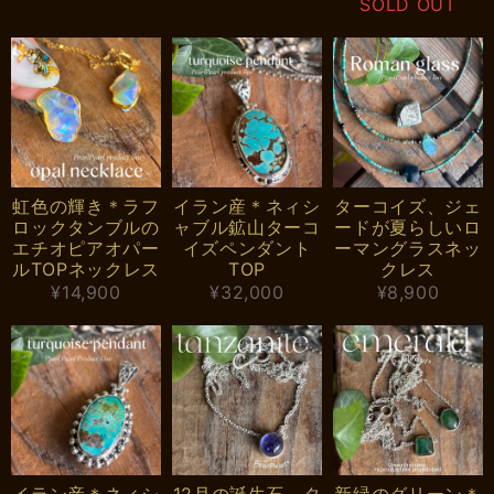
SOLD OUT
虹色の輝き＊ラフ
イラン産＊ネィシ
ターコイズ、ジェ
ロックタンブルの
ャブル鉱山ターコ
ードが夏らしいロ
エチオピアオパー
イズペンダント
ーマングラスネッ
ルTOPネックレス
TOP
クレス
¥14,900
¥32,000
¥8,900
イラン産＊ネィシ
12月の誕生石、タ
新緑のグリーン＊