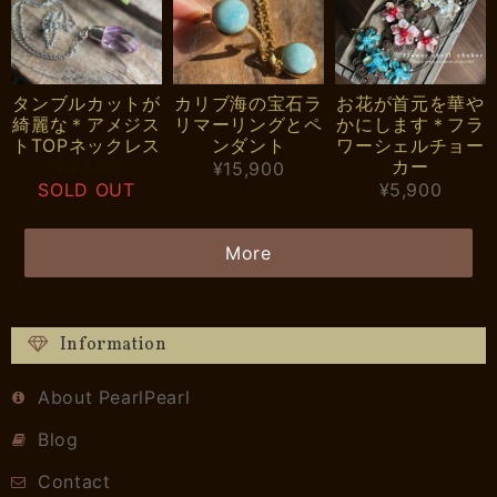
タンブルカットが
カリブ海の宝石ラ
お花が首元を華や
綺麗な＊アメジス
リマーリングとペ
かにします＊フラ
トTOPネックレス
ンダント
ワーシェルチョー
カー
¥9,500
¥15,900
SOLD OUT
¥5,900
More
Information
About PearlPearl
Blog
Contact