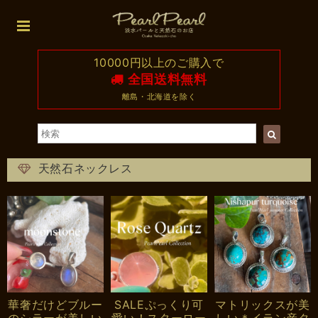
10000円以上のご購入で
全国送料無料
離島・北海道を除く
天然石ネックレス
華奢だけどブルー
SALEぷっくり可
マトリックスが美
のシラーが美しい
愛い！スターロー
しい＊イラン産タ