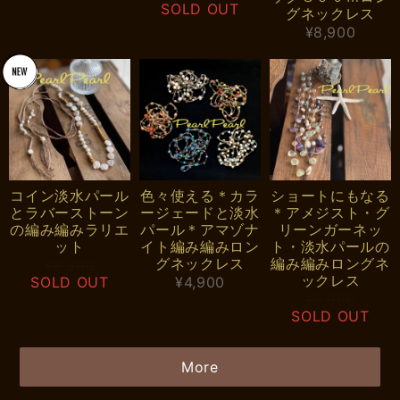
SOLD OUT
グネックレス
¥8,900
コイン淡水パール
色々使える＊カラ
ショートにもなる
とラバーストーン
ージェードと淡水
＊アメジスト・グ
の編み編みラリエ
パール＊アマゾナ
リーンガーネッ
ット
イト編み編みロン
ト・淡水パールの
グネックレス
編み編みロングネ
¥8,300
ックレス
SOLD OUT
¥4,900
¥5,900
SOLD OUT
More