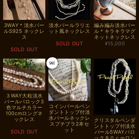
3WAY＊淡水パー
淡水パールラリエ
編み編み淡水パー
ルS925 ネックレ
ット風ネックレス
ル＊キラキラマグ
ス
ネットネックレス
¥11,500
¥5,400
SOLD OUT
¥15,000
SOLD OUT
３WAY大粒淡水
パールバロック3
コインパールペン
色マルチカラー
ダントトップ付淡
100cmロングネ
水パールネックレ
ックレス
クリスタルペンダ
スプチプラ2本セ
¥11,000
ントトップ付淡水
ット
SOLD OUT
パール5WAYバロ
¥19,800
ック８０ｃｍロン