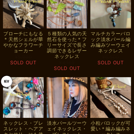
ブローチにもなる
５種類の人気の天
マルチカラーバロ
＊天然シェルが華
然石を使った＊フ
ック淡水パール編
やかなフラワーチ
リーサイズで長さ
み編みツーウェイ
ョーカー
調節できるレザー
ネックレス
ネックレス
¥5,900
¥6,500
SOLD OUT
¥4,165
SOLD OUT
SOLD OUT
ネックレス・ブレ
淡水パールツーウ
小粒バロックが可
スレット・ヘアア
ェイネックレス・
愛い＊編み編みネ