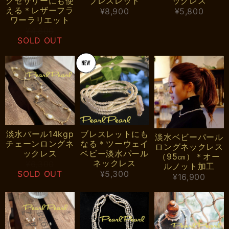
クセサリーにも使
ブレスレット
ックレス
える＊レザーフラ
¥8,900
¥5,800
ワーラリエット
¥4,800
SOLD OUT
淡水パール14kgp
ブレスレットにも
淡水ベビーパール
チェーンロングネ
なる＊ツーウェイ
ロングネックレス
ックレス
ベビー淡水パール
（95㎝）＊オー
ネックレス
¥6,300
ルノット加工
SOLD OUT
¥5,300
¥16,900