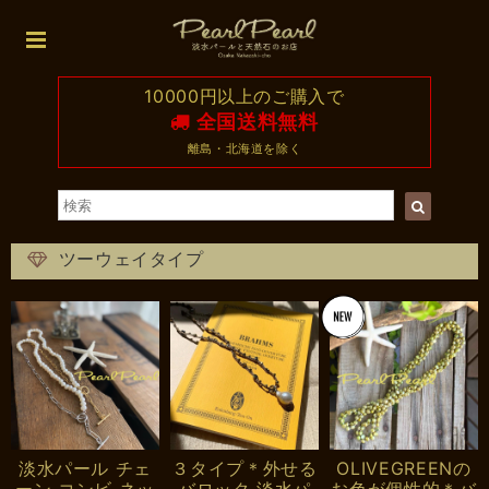
10000円以上のご購入で
全国送料無料
離島・北海道を除く
ツーウェイタイプ
淡水パール チェ
３タイプ＊外せる
OLIVEGREENの
ーン コンビ ネッ
バロック 淡水パ
お色が個性的＊バ