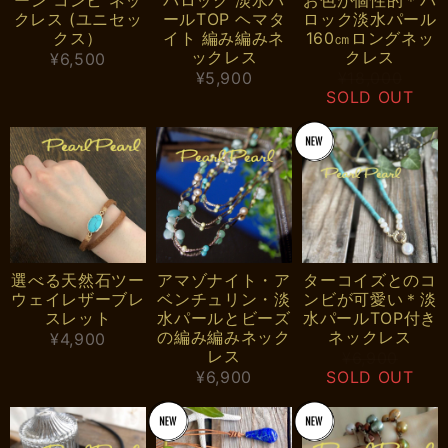
クレス (ユニセッ
ールTOP ヘマタ
ロック淡水パール
クス）
イト 編み編みネ
160㎝ロングネッ
ックレス
クレス
¥6,500
¥5,900
¥18,000
SOLD OUT
選べる天然石ツー
アマゾナイト・ア
ターコイズとのコ
ウェイレザーブレ
ベンチュリン・淡
ンビが可愛い＊淡
スレット
水パールとビーズ
水パールTOP付き
の編み編みネック
ネックレス
¥4,900
レス
¥6,900
¥6,900
SOLD OUT