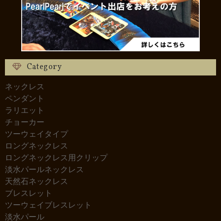
Category
ネックレス
ペンダント
ラリエット
チョーカー
ツーウェイタイプ
ロングネックレス
ロングネックレス用クリップ
淡水パールネックレス
天然石ネックレス
ブレスレット
ツーウェイブレスレット
淡水パール