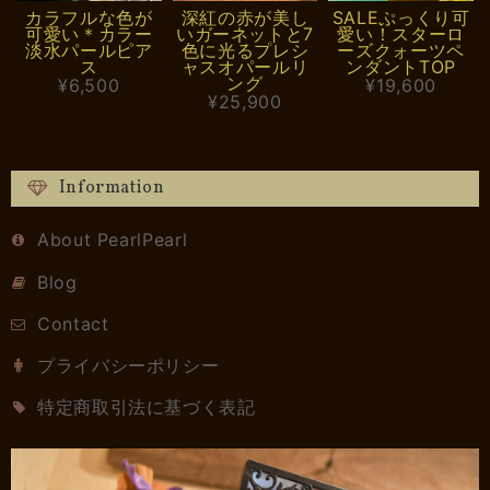
カラフルな色が
深紅の赤が美し
SALEぷっくり可
可愛い＊カラー
いガーネットと7
愛い！スターロ
淡水パールピア
色に光るプレシ
ーズクォーツペ
ス
ャスオパールリ
ンダントTOP
ング
¥6,500
¥19,600
¥25,900
Information
About PearlPearl
Blog
Contact
プライバシーポリシー
特定商取引法に基づく表記