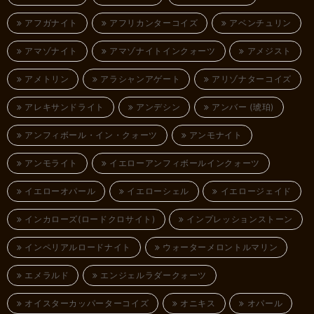
アフガナイト
アフリカンターコイズ
アベンチュリン
アマゾナイト
アマゾナイトインクォーツ
アメジスト
アメトリン
アラシャンアゲート
アリゾナターコイズ
アレキサンドライト
アンデシン
アンバー (琥珀)
アンフィボール・イン・クォーツ
アンモナイト
アンモライト
イエローアンフィボールインクォーツ
イエローオパール
イエローシェル
イエロージェイド
インカローズ(ロードクロサイト)
インプレッションストーン
インペリアルロードナイト
ウォーターメロントルマリン
エメラルド
エンジェルラダークォーツ
オイスターカッパーターコイズ
オニキス
オパール