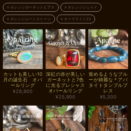
オレンジガーネットピアス
オレンジジェイド
オレンジムーンストーン
オーラライト23
カットも美しい10
深紅の赤が美しい
覚めるようなブル
月の誕生石 オパ
ガーネットと7色
ーが綺麗な＊アパ
ールリング
に光るプレシャス
タイトタンブルブ
オパールリング
レス
¥28,900
¥25,900
¥5,300