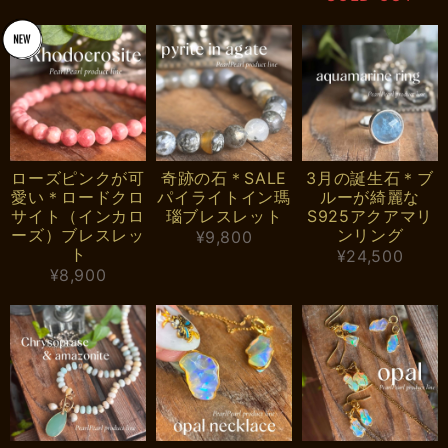
ローズピンクが可
奇跡の石＊SALE
3月の誕生石＊ブ
愛い＊ロードクロ
パイライトイン瑪
ルーが綺麗な
サイト（インカロ
瑙ブレスレット
S925アクアマリ
ーズ）ブレスレッ
ンリング
¥9,800
ト
¥24,500
¥8,900