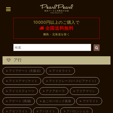
10000円以上のご購入で
全国送料無料
離島・北海道を除く
ア行
アイアゲート (天眼石)
アイオライト
アイスアマゾナイト
アイドクレース(ベスビアナイト)
アイリスクォーツ
アクアオーラ
アクアマリン
アゲート (瑪瑙)
あこやバロック真珠
アズライト
アゼツライト
アパタイト
アバロンシェル