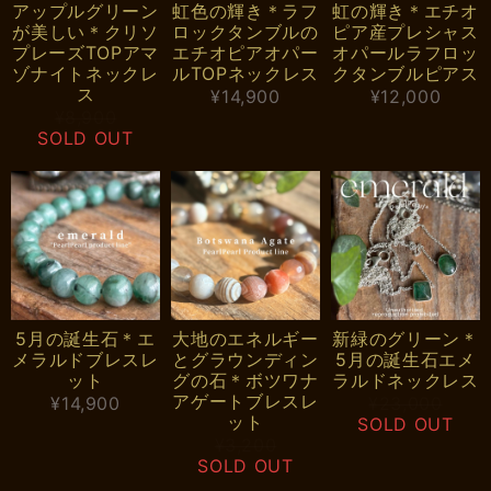
アップルグリーン
虹色の輝き＊ラフ
虹の輝き＊エチオ
が美しい＊クリソ
ロックタンブルの
ピア産プレシャス
プレーズTOPアマ
エチオピアオパー
オパールラフロッ
ゾナイトネックレ
ルTOPネックレス
クタンブルピアス
ス
¥14,900
¥12,000
¥8,900
SOLD OUT
5月の誕生石＊エ
大地のエネルギー
新緑のグリーン＊
メラルドブレスレ
とグラウンディン
5月の誕生石エメ
ット
グの石＊ボツワナ
ラルドネックレス
アゲートブレスレ
¥14,900
¥23,000
ット
SOLD OUT
¥3,200
SOLD OUT