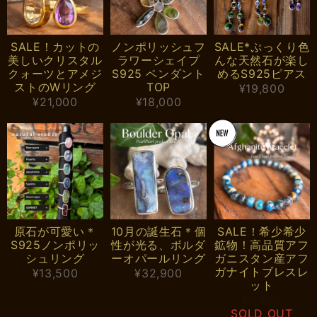
SALE！カットの
ノンポリッシュフ
SALE*ぷっくり色
美しいクリスタル
ラワーシェイプ
んな天然石が楽し
クォーツとアメジ
S925 ペンダント
めるS925ピアス
ストのWリング
TOP
¥19,800
¥21,000
¥18,000
原石が可愛い＊
10月の誕生石＊個
SALE！希少希少
S925ノンポリッ
性が光る、ボルダ
鉱物！高品質アフ
シュリング
ーオパールリング
ガニスタン産アフ
ガナイトブレスレ
¥13,500
¥32,900
ット
¥8,500
SOLD OUT