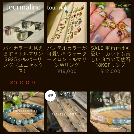
バイカラーも見え
パステルカラーが
SALE 重ね付け可
ます＊トルマリン
可愛い＊ウォータ
愛い カットも美
S925シルバーリ
ーメロントルマリ
しい 8つの天然石
ング（ユニセック
ンWリング
18KGFリング
ス）
¥19,000
¥12,000
¥39,000
SOLD OUT