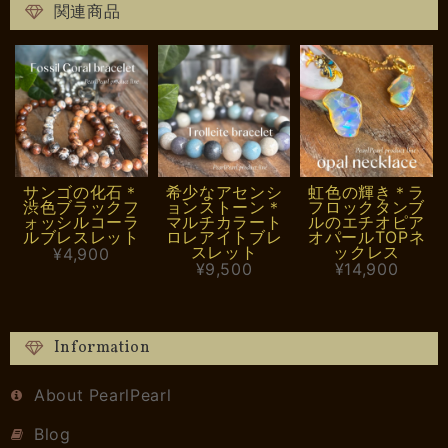
関連商品
サンゴの化石＊
希少なアセンシ
虹色の輝き＊ラ
渋色ブラックフ
ョンストーン＊
フロックタンブ
ォッシルコーラ
マルチカラート
ルのエチオピア
ルブレスレット
ロレアイトブレ
オパールTOPネ
スレット
ックレス
¥4,900
¥9,500
¥14,900
Information
About PearlPearl
Blog