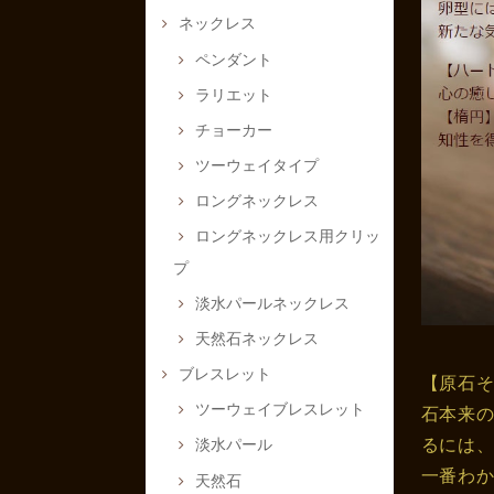
ネックレス
ペンダント
ラリエット
チョーカー
ツーウェイタイプ
ロングネックレス
ロングネックレス用クリッ
プ
淡水パールネックレス
天然石ネックレス
ブレスレット
【原石
ツーウェイブレスレット
石本来
るには
淡水パール
一番わ
天然石