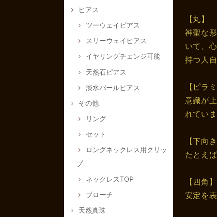
ピアス
【丸】
ツーウェイピアス
神聖な
スリーウェイピアス
いて、
イヤリングチェンジ可能
持つ人
天然石ピアス
【ピラ
淡水パールピアス
意識が
その他
れてい
リング
セット
【下向
ロングネックレス用クリッ
たとえ
プ
ネックレスTOP
【四角
ブローチ
安定を
天然真珠