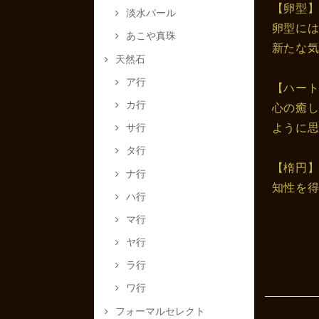
【卵型
淡水パール
卵型に
あこや真珠
新たな
天然石
ア行
【ハー
カ行
心の癒
ように
サ行
タ行
【楕円
ナ行
知性を
ハ行
マ行
ヤ行
ラ行
ワ行
フォーマルセレクト