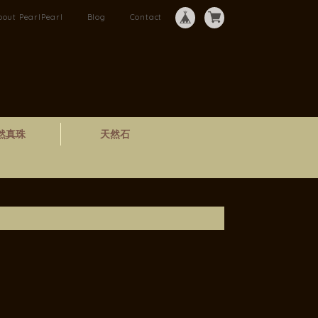
bout PearlPearl
Blog
Contact
然真珠
天然石