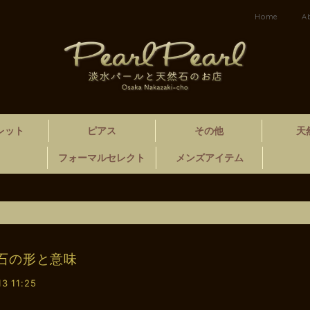
Home
A
レット
ピアス
その他
天
フォーマルセレクト
メンズアイテム
石の形と意味
13 11:25