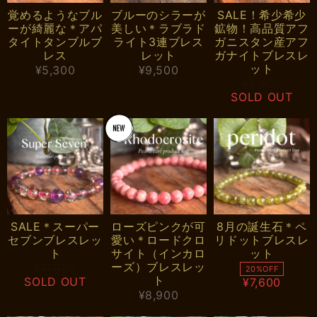
覚めるようなブル
ブルーのシラーが
SALE！希少希少
ーが綺麗な＊アパ
美しい＊ラブラド
鉱物！高品質アフ
タイトタンブルブ
ライト3連ブレス
ガニスタン産アフ
レス
レット
ガナイトブレスレ
ット
¥5,300
¥9,500
¥8,500
SOLD OUT
SALE＊スーパー
ローズピンクが可
8月の誕生石＊ペ
セブンブレスレッ
愛い＊ロードクロ
リドットブレスレ
ト
サイト（インカロ
ット
ーズ）ブレスレッ
¥11,000
20%OFF
ト
SOLD OUT
¥7,600
¥8,900