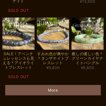
ナイト
¥13,900
¥12,000
SOLD OUT
SALE！アベンチ
すみれ色が爽やか
癒しの優しい色＊
ュレッセンスも見
＊タンザナイトブ
グリーンカイヤナ
える＊アイオライ
レスレット
イトバングル
トブレスレット
¥9,800
¥9,800
¥6,500
SOLD OUT
More