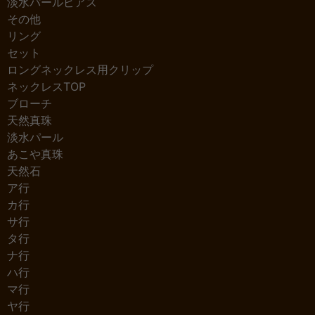
淡水パールピアス
その他
リング
セット
ロングネックレス用クリップ
ネックレスTOP
ブローチ
天然真珠
淡水パール
あこや真珠
天然石
ア行
カ行
サ行
タ行
ナ行
ハ行
マ行
ヤ行