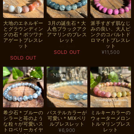
大地のエネルギー
3月の誕生石＊大
派手すぎず肌なじ
とグラウンディン
人色ブラックアク
みの良い、大人ピ
グの石＊ボツワナ
アマリンのブレス
ンクのコバルトド
アゲートブレスレ
レット
ロマイトブレスレ
ット
ット
¥8,500
¥3,200
SOLD OUT
¥11,500
SOLD OUT
希少石＊ブルーの
パステルカラーが
ミルキーカラーの
シラーと苺のよう
可愛い＊MIXベリ
ウォーターメロン
な粒々が可愛いス
ルブレスレット
トルマリンブレス
トロベリーカイヤ
レット
¥6,900