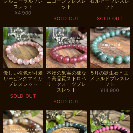
シルコーラルブレ
ニコーンブレスレ
石ルビーブレスレ
スレット
ット
ット
¥4,900
¥7,500
¥9,800
SOLD OUT
SOLD OUT
優しい桜色が可愛
本物の果実の様な
5月の誕生石＊エ
い✳︎ピンクマイカ
＊高品質ストロベ
メラルドブレスレ
ブレスレット
リークォーツブレ
ット
スレット
¥11,900
¥14,900
SOLD OUT
¥6,900
SOLD OUT