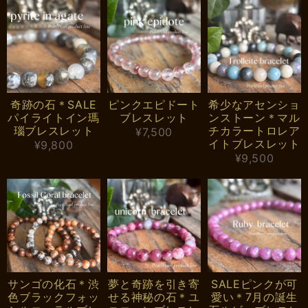
奇跡の石＊SALE
ピンクエピドート
希少なアセンショ
パイライトイン瑪
ブレスレット
ンストーン＊マル
瑙ブレスレット
チカラートロレア
¥7,500
イトブレスレット
¥9,800
¥9,500
サンゴの化石＊渋
夢と奇跡を引き寄
SALEピンクが可
色ブラックフォッ
せる神秘の石＊ユ
愛い＊7月の誕生