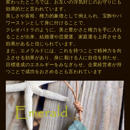
変わったところでは、お互いの浮気封じのお守りにも
効果的だと言われています。
美しさや富裕、権力的象徴として例えられ、宝飾やパ
ワーストンとして身に付けることで、
クレオパトラのように、美と豊かさと権力を手に入れ
ることが出来、結婚運や恋愛運、家庭運を上昇させる
効果があると信じられています。
また、エメラルドには、これを持つことで精神力を向
上させる効果があり、身に着ける人に自信を持たせ、
目標達成のエネルギーをみなぎらせ、企業経営者が持
つことで成功をおさめるとも言われています