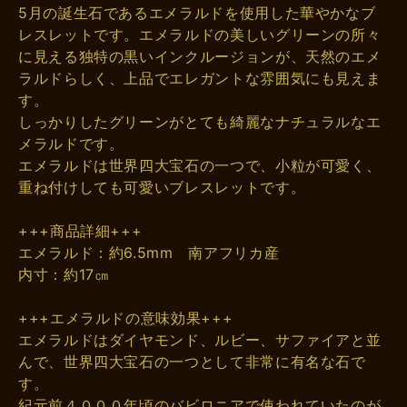
5月の誕生石であるエメラルドを使用した華やかなブ
レスレットです。エメラルドの美しいグリーンの所々
に見える独特の黒いインクルージョンが、天然のエメ
ラルドらしく、上品でエレガントな雰囲気にも見えま
す。
しっかりしたグリーンがとても綺麗なナチュラルなエ
メラルドです。
エメラルドは世界四大宝石の一つで、小粒が可愛く、
重ね付けしても可愛いブレスレットです。
+++商品詳細+++
エメラルド：約6.5mm 南アフリカ産
内寸：約17㎝
+++エメラルドの意味効果+++
エメラルドはダイヤモンド、ルビー、サファイアと並
んで、世界四大宝石の一つとして非常に有名な石で
す。
紀元前４０００年頃のバビロニアで使われていたのが