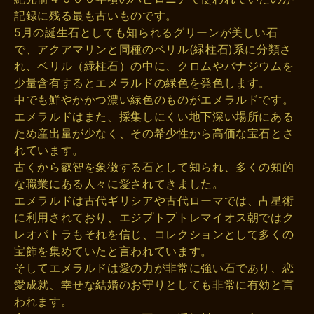
記録に残る最も古いものです。
5月の誕生石としても知られるグリーンが美しい石
で、アクアマリンと同種のベリル(緑柱石)系に分類さ
れ、ベリル（緑柱石）の中に、クロムやバナジウムを
少量含有するとエメラルドの緑色を発色します。
中でも鮮やかかつ濃い緑色のものがエメラルドです。
エメラルドはまた、採集しにくい地下深い場所にある
ため産出量が少なく、その希少性から高価な宝石とさ
れています。
古くから叡智を象徴する石として知られ、多くの知的
な職業にある人々に愛されてきました。
エメラルドは古代ギリシアや古代ローマでは、占星術
に利用されており、エジプトプトレマイオス朝ではク
レオパトラもそれを信じ、コレクションとして多くの
宝飾を集めていたと言われています。
そしてエメラルドは愛の力が非常に強い石であり、恋
愛成就、幸せな結婚のお守りとしても非常に有効と言
われます。