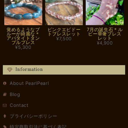
覚めるようなブ
ピンクエピドー
7月の誕生石＊ル
ルーが綺麗な＊
トブレスレット
ビー華奢ブレス
アパタイトタン
レット
¥7,500
ブルブレス
¥4,900
¥5,300
Information
About PearlPearl
Blog
Contact
プライバシーポリシー
特定商取引法に基づく表記