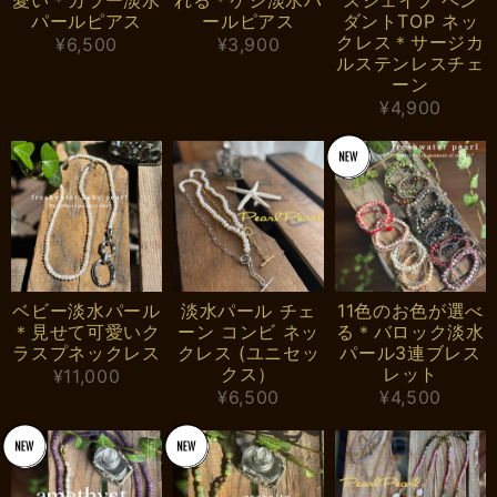
パールピアス
ールピアス
ダントTOP ネッ
クレス＊サージカ
¥6,500
¥3,900
ルステンレスチェ
ーン
¥4,900
ベビー淡水パール
淡水パール チェ
11色のお色が選べ
＊見せて可愛いク
ーン コンビ ネッ
る＊バロック淡水
ラスプネックレス
クレス (ユニセッ
パール3連ブレス
クス）
レット
¥11,000
¥6,500
¥4,500