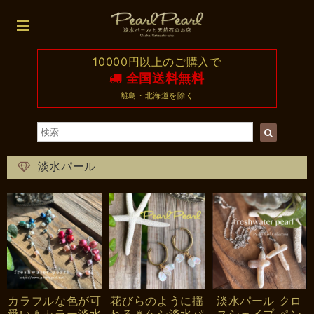
10000円以上のご購入で
全国送料無料
離島・北海道を除く
淡水パール
カラフルな色が可
花びらのように揺
淡水パール クロ
愛い＊カラー淡水
れる＊ケシ淡水パ
スシェイプ ペン