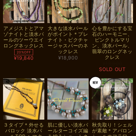
アメジストとアマ
大きな淡水パール
心を豊かにする宝
ゾナイトと淡水パ
がポイント＊プレ
石のハーモニー、
ールのツーウエイ
ナイト・ピクチャ
ピンクトルマリ
ロングネックレス
ージャスパーのネ
ン、淡水パール、
ックレス
翡翠のロングネッ
20%OFF
クレス
¥18,900
¥19,840
¥13,900
SOLD OUT
３タイプ＊外せる
肌に優しい淡水パ
秋先取り！シェル
バロック 淡水パ
ールターコイズ編
が素敵＊アバロン