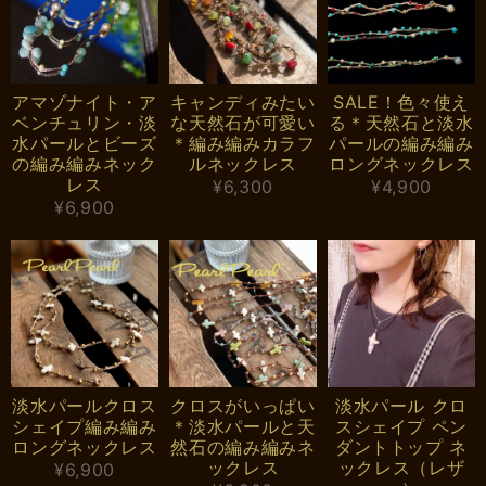
アマゾナイト・ア
キャンディみたい
SALE！色々使え
ベンチュリン・淡
な天然石が可愛い
る＊天然石と淡水
水パールとビーズ
＊編み編みカラフ
パールの編み編み
の編み編みネック
ルネックレス
ロングネックレス
レス
¥6,300
¥4,900
¥6,900
淡水パールクロス
クロスがいっぱい
淡水パール クロ
シェイプ編み編み
＊淡水パールと天
スシェイプ ペン
ロングネックレス
然石の編み編みネ
ダントトップ ネ
ックレス
ックレス（レザ
¥6,900