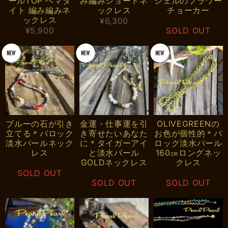
ールTOP ヘマタ
み編みショートネ
シェルのフラワー
イト 編み編みネ
ックレス
チョーカー
ックレス
¥6,300
¥6,200
¥5,900
SOLD OUT
ブルーの石が引き
金運・仕事運を引
OLIVEGREENの
立てる＊バロック
き寄せたいあなた
お色が個性的＊バ
淡水パールネック
に＊タイガーアイ
ロック淡水パール
レス
と淡水パール
160㎝ロングネッ
GOLDネックレス
クレス
¥11,000
SOLD OUT
¥8,500
¥18,000
SOLD OUT
SOLD OUT