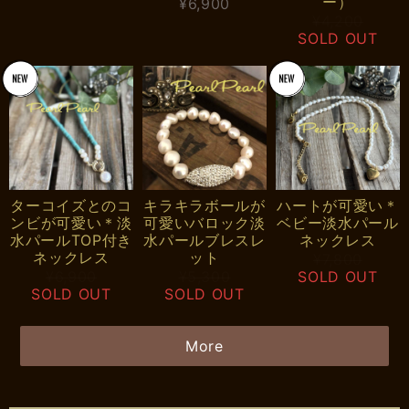
ー）
¥6,900
¥4,200
SOLD OUT
ターコイズとのコ
キラキラボールが
ハートが可愛い＊
ンビが可愛い＊淡
可愛いバロック淡
ベビー淡水パール
水パールTOP付き
水パールブレスレ
ネックレス
ネックレス
ット
¥7,800
¥6,900
¥5,300
SOLD OUT
SOLD OUT
SOLD OUT
More