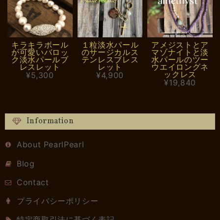
キラキラボール
１粒淡水パール
アメジストとア
が可愛いバロッ
のサージカルス
マゾナイトと淡
ク淡水パールブ
テンレスブレス
水パールのツー
レスレット
レット
ウエイロングネ
ックレス
¥5,300
¥4,900
¥19,840
Information
About PearlPearl
Blog
Contact
プライバシーポリシー
特定商取引法に基づく表記