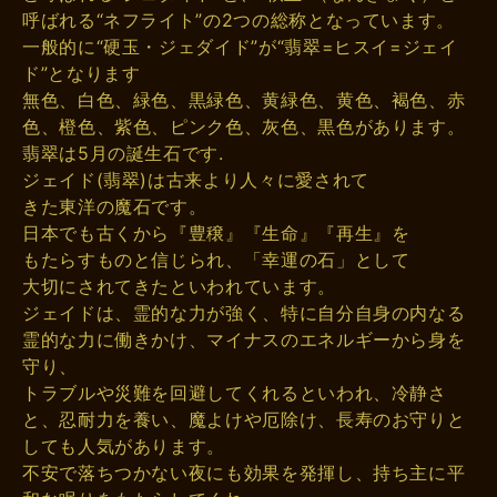
呼ばれる“ネフライト”の2つの総称となっています。
一般的に“硬玉・ジェダイド”が“翡翠=ヒスイ=ジェイ
ド”となります
無色、白色、緑色、黒緑色、黄緑色、黄色、褐色、赤
色、橙色、紫色、ピンク色、灰色、黒色があります。
翡翠は5月の誕生石です.
ジェイド(翡翠)は古来より人々に愛されて
きた東洋の魔石です。
日本でも古くから『豊穣』『生命』『再生』を
もたらすものと信じられ、「幸運の石」として
大切にされてきたといわれています。
ジェイドは、霊的な力が強く、特に自分自身の内なる
霊的な力に働きかけ、マイナスのエネルギーから身を
守り、
トラブルや災難を回避してくれるといわれ、冷静さ
と、忍耐力を養い、魔よけや厄除け、長寿のお守りと
しても人気があります。
不安で落ちつかない夜にも効果を発揮し、持ち主に平