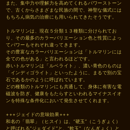
また、集中力や理解力を高めてくれるパワーストーン
で、古くからさまざまな民族の間で、神聖な儀式には
もちろん病気の治療にも用いられてきたそうです。
トルマリンは、現在５分類１３種類に分けられてお
り、その最多のカラーバリエーション色と性質によっ
てパワーもそれぞれ違ってきます。
その豊富なカラーバリエーションは「トルマリンには
全ての色がある」と言われるほどです。
赤いトルマリンは「ルベライト」、濃い青色のものは
「インディゴライト」といったように、まるで別の宝
石であるかのように呼ばれています。
どの種類のトルマリンにも共通して、身体に有害な電
磁波を防ぎ、健康をもたらすといわれるマイナスイオ
ンを特殊な条件化において発生させてくれます。
+++ジェイドの意味効果+++
和名の「翡翠」（ヒスイ）は、“硬玉”（こうぎょく）
と呼ばれる“ジェダイド”と、“軟玉”（なんぎょく）と