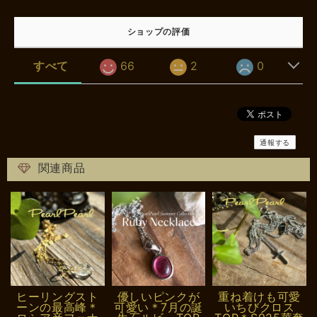
ショップの評価
すべて
66
2
0
通報する
関連商品
ヒーリングスト
優しいピンクが
重ね着けも可愛
ーンの最高峰＊
可愛い＊7月の誕
いちびクロス