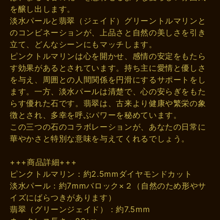
を醸し出します。
淡水パールと翡翠（ジェイド）グリーントルマリンと
のコンビネーションが、上品さと自然の美しさを引き
立て、どんなシーンにもマッチします。
ピンクトルマリンは心を開かせ、感情の安定をもたら
す効果があるとされています。持ち主に愛情と優しさ
を与え、周囲との人間関係を円滑にするサポートをし
ます。一方、淡水パールは清楚で、心の安らぎをもた
らす優れた石です。翡翠は、古来より健康や繁栄の象
徴とされ、多幸を呼ぶパワーを秘めています。
この三つの石のコラボレーションが、あなたの日常に
華やかさと特別な意味を与えてくれるでしょう。
+++商品詳細+++
ピンクトルマリン：約2.5mmダイヤモンドカット
淡水パール：約7mmバロック×２（自然のため形やサ
イズにばらつきがあります）
翡翠（グリーンジェイド）：約7.5mm