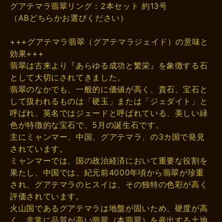
グアテマラ翡翠リング：2本セット 約13号
（ABどちらかお選びください）
+++グアテマラ翡翠（グアテマラジェイド）の意味と
効果+++
翡翠は古来より『あらゆる成功と繁栄』を象徴する石
として大切にされてきました。
翡翠のなかでも、一般的に価値が高く、貴石、宝石と
して扱われるものは「硬玉」または「ジェダイト」と
呼ばれ、英名ではジェードと呼ばれている、美しい緑
色が特徴的な宝石で、5月の誕生石です。
主にミャンマー、中国、グアテマラ、の3カ国で発見
されています。
ミャンマーでは、国の政治経済において重要な役割を
果たし、中国では、紀元前4000年頃から翡翠が珍重
され、グアテマラのヒスイは、その独特の色彩が高く
評価されています。
火山国であるグアテマラは地盤が固いため、硬度が高
く、非常に品質が高い翡翠（本翡翠）を産出する土地