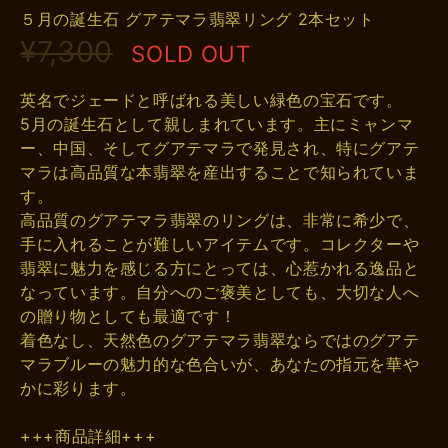
５月の誕生石 グアテマラ翡翠リング 2本セット
¥7,300
SOLD OUT
英名でジェードと呼ばれる美しい緑色の宝石です。
5月の誕生石として親しまれています。主にミャンマ
ー、中国、そしてグアテマラで発見され、特にグアテ
マラは高品質な本翡翠を産出することで知られていま
す。
高品質のグアテマラ翡翠のリングは、非常に希少で、
手に入れることが難しいアイテムです。コレクターや
翡翠に魅力を感じる方にとっては、心惹かれる逸品と
なっています。自分へのご褒美としても、大切な人へ
の贈り物としても最適です！
着色なし、天然色のグアテマラ翡翠ならではのグアテ
マラブルーの魅力的な色合いが、あなたの指元を華や
かに彩ります。
+++商品詳細+++