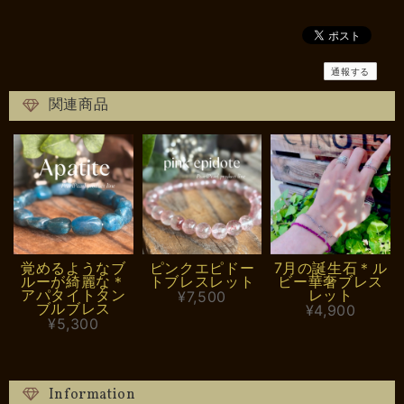
通報する
関連商品
覚めるようなブ
ピンクエピドー
7月の誕生石＊ル
ルーが綺麗な＊
トブレスレット
ビー華奢ブレス
アパタイトタン
レット
¥7,500
ブルブレス
¥4,900
¥5,300
Information