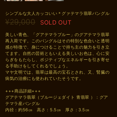
シンプルな大人カッコいい＊グァテマラ翡翠バングル
¥29,000
SOLD OUT
美しい青色、「グアテマラブルー」のグアテマラ翡翠
再入荷です。このバングルはその特別な色合いと透明
感が特徴で、身につけることで持ち主の魅力を引き立
てます。自然の芸術ともいえる美しいお色は、心に安
らぎをもたらし、ポジティブなエネルギーを引き寄せ
る手助けをしてくれるでしょう。
マヤ文明では、翡翠は最高の宝石とされ、又、腎臓の
病気の治療にも使われていたそうです。
+++商品詳細+++
グアテマラ翡翠（ブルージェダイト 青翡翠 ）：グア
テマラ産バングル
内径：約56㎝ 高さ：5.5㎝ 厚さ：3.5㎝