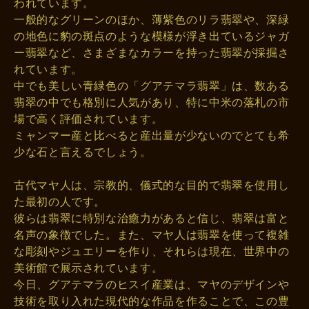
われています。
一般的なグリーンのほか、薄紫色のリラ翡翠や、深緑
の地色に豹の斑点のような模様が浮き出ているジャガ
ー翡翠など、さまざまなカラーを持った翡翠が採掘さ
れています。
中でも美しい青緑色の「グアテマラ翡翠」は、数ある
翡翠の中でも格別に人気があり、特に中米の落札の市
場で高く評価されています。
ミャンマー産と比べると産出量が少ないのでとても希
少な石と言えるでしょう。
古代マヤ人は、宗教的、儀式的な目的で翡翠を使用し
た最初の人です。
彼らは翡翠に特別な治癒力があると信じ、翡翠は富と
名声の象徴でした。また、マヤ人は翡翠を使って複雑
な彫刻やジュエリーを作り、それらは現在、世界中の
美術館で展示されています。
今日、グアテマラのヒスイ産業は、マヤのデザインや
技術を取り入れた現代的な作品を作ることで、この豊