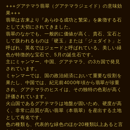
+++グアテマラ翡翠（グアテマラジェイド）の意味効
果+++
翡翠は古来より『あらゆる成功と繁栄』を象徴する石
として大切にされてきました。
翡翠のなかでも、一般的に価値が高く、貴石、宝石と
して扱われるものは「硬玉」または「ジェダイト」と
呼ばれ、英名ではジェードと呼ばれている、美しい緑
色が特徴的な宝石で、5月の誕生石です。
主にミャンマー、中国、グアテマラ、の3カ国で発見
されています。
ミャンマーでは、国の政治経済において重要な役割を
果たし、中国では、紀元前4000年頃から翡翠が珍重
され、グアテマラのヒスイは、その独特の色彩が高く
評価されています。
火山国であるグアテマラは地盤が固いため、硬度が高
く、非常に品質が高い翡翠（本翡翠）を産出する土地
として有名です。
色の種類も、代表的な緑色のほか20種類以上あると言