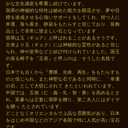
かな文化遺産を尊重し続けています。
翡翠の神秘的な特性は秘めた能力を開花させ、夢や目
標を達成させる心強いサポートをしてくれ、持つ人に
幸運、落ち着き、静寂をもたらすと信じており、装飾
品として非常に望ましい石となっています
翡翠は玉（ギョク）と呼ばれることがあるそうです。
古来より玉（ギョク）には神秘的な霊性があると信じ
られ、神や皇帝などと結び付けられていました。国王
の座る椅子を『玉座』と呼ぶのは、そうした名残で
す。
日本でも古くから『豊穣、生命、再生』をもたらすも
のと信じられ、また神聖な石であると同時に、「幸運
の石」として大切にされて きたといわれています。
中国では、五徳（仁・義・礼・智・勇）を高めるとさ
れ、富豪らは正妻に翡翠を贈り、第二夫人にはダイヤ
を贈っ たとされています。
どことなくオリエンタルで上品な雰囲気があり、日本
をはじめ中国などのアジア各国で特に人気が高い宝石
です。