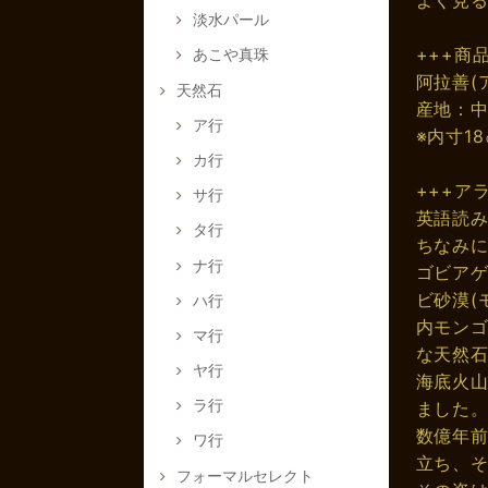
淡水パール
+++商
あこや真珠
阿拉善(
天然石
産地：
ア行
※内寸1
カ行
+++ア
サ行
英語読み
タ行
ちなみに
ナ行
ゴビア
ビ砂漠(
ハ行
内モンゴ
マ行
な天然
ヤ行
海底火
ラ行
ました
数億年
ワ行
立ち、
フォーマルセレクト