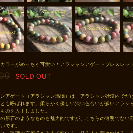
ルカラーがめっちゃ可愛い＊アラシャンアゲートブレスレッ
500
SOLD OUT
ャンアゲート（アラシャン瑪瑙）は、アラシャン砂漠内でだ
トとも呼ばれます。柔らかく優しい渋い色合いが多いアラシ
たものを入手しました。
コの原石のようなものも魅力的ですが、こちらの透明でない
愛いです。
ると、瑪瑙の石模様もみえて面白く、見る人を惹きつけるこ