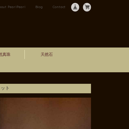
bout PearlPearl
Blog
Contact
然真珠
天然石
レット