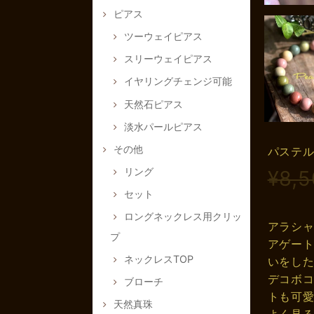
ピアス
ツーウェイピアス
スリーウェイピアス
イヤリングチェンジ可能
天然石ピアス
淡水パールピアス
その他
パステ
リング
¥8,
セット
ロングネックレス用クリッ
アラシ
プ
アゲー
ネックレスTOP
いをし
デコボ
ブローチ
トも可
天然真珠
よく見