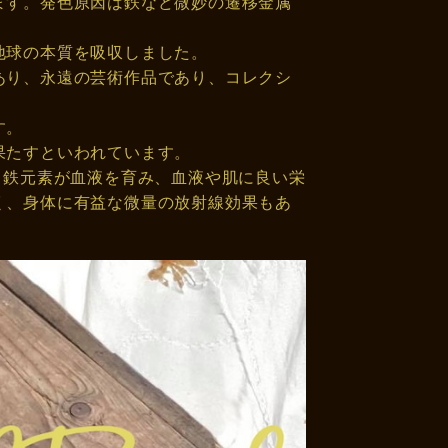
ます。発色原因は鉄など微妙の遷移金属
地球の本質を吸収しました。
あり、永遠の芸術作品であり、コレクシ
す。
果たすといわれています。
、鉄元素が血液を育み、血液や肌に良い栄
く、身体に有益な微量の放射線効果もあ