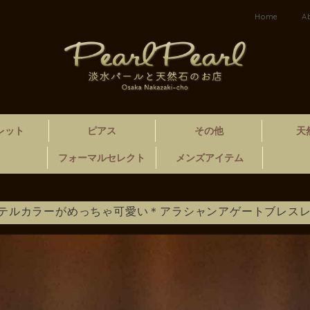
Home
A
レット
ピアス
その他
天
フォーマルセレクト
メンズアイテム
テルカラーがめっちゃ可愛い＊アラシャンアゲートブレス