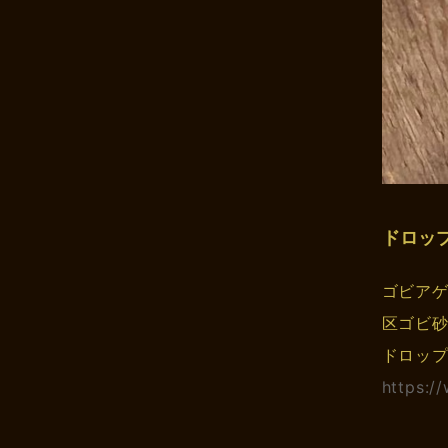
ドロッ
ゴビア
区ゴビ砂
ドロッ
https:/