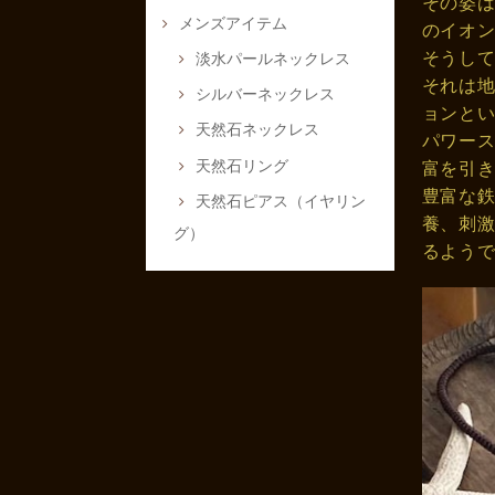
その姿
メンズアイテム
のイオ
そうし
淡水パールネックレス
それは
シルバーネックレス
ョンと
天然石ネックレス
パワー
天然石リング
富を引
豊富な鉄
天然石ピアス（イヤリン
養、刺
グ）
るよう