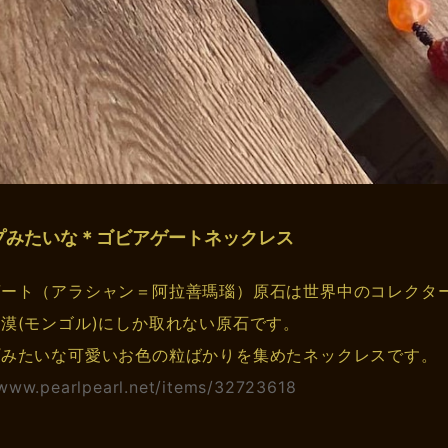
プみたいな＊ゴビアゲートネックレス
ゲート（アラシャン＝阿拉善瑪瑙）原石は世界中のコレクタ
漠(モンゴル)にしか取れない原石です。
プみたいな可愛いお色の粒ばかりを集めたネックレスです。
/www.pearlpearl.net/items/32723618