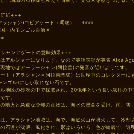
品詳細+++
アラシャン)ゴビアゲート（瑪瑙）： 9mm
中国・内モンゴル自治区
8㎝
ラシャンアゲートの意味効果+++
はアルシャーになります。なので英語表記が英名 Alxa Ag
現地ではアーラーシャン(阿拉善)の発音が近いようです。
ゲート（アラシャン＝阿拉善瑪瑙）は世界中のコレクターに
モンゴル)にしか取れない石です。
ル地区の砂漠の中で採取され、20億年という長い歳月の中
石です。
山の噴火と急速な冷却の産物は、海水の浸食を受け、雨、雪
。
前は、アラシャン地域は、海で、海底火山が噴火して、冷却
その石達が沈殿、風化され、形はいろいろ、色が綺麗で、透