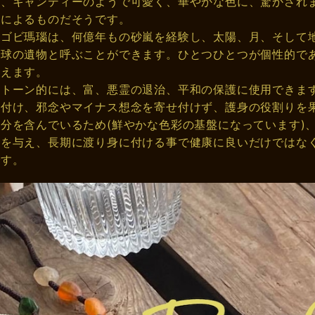
は、キャンディーのようで可愛く、華やかな色に、驚かされ
ンによるものだそうです。
てゴビ瑪瑙は、何億年もの砂嵐を経験し、太陽、月、そして
地球の遺物と呼ぶことができます。ひとつひとつが個性的で
いえます。
ストーン的には、富、悪霊の退治、平和の保護に使用できま
き付け、邪念やマイナス想念を寄せ付けず、護身の役割りを
分を含んでいるため(鮮やかな色彩の基盤になっています)
激を与え、長期に渡り身に付ける事で健康に良いだけではな
です。