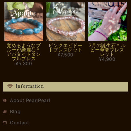
覚めるようなブ
ピンクエピドー
7月の誕生石＊ル
ルーが綺麗な＊
トブレスレット
ビー華奢ブレス
アパタイトタン
レット
¥7,500
ブルブレス
¥4,900
¥5,300
Information
About PearlPearl
Blog
Contact