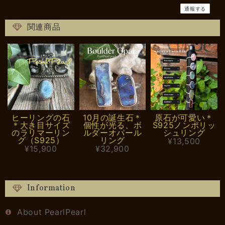
通報する
関連商品
ヒーリングの石
10月の誕生石＊
原石が可愛い＊
＊大き目サイズ
個性が光る、ボ
S925ノンポリッ
のラリマーリン
ルダーオパール
シュリング
グ（S925）
リング
¥13,500
¥15,900
¥32,900
Information
About PearlPearl