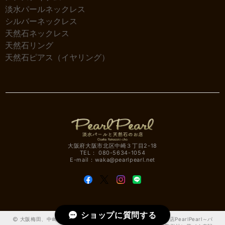
淡水パールネックレス
シルバーネックレス
天然石ネックレス
天然石リング
天然石ピアス（イヤリング）
大阪府大阪市北区中崎３丁目2-18
TEL： 080-5634-1054
E-mail：
waka@pearlpearl.net
ショップに質問する
大阪梅田、中崎町の淡水パールと天然石アクセサリー雑貨のお店PearlPearl～パ