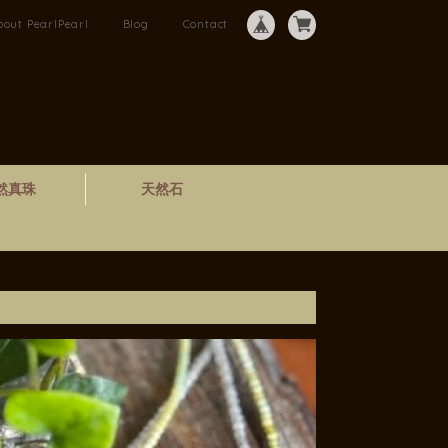
bout PearlPearl
Blog
Contact
然真珠
天然石
ス