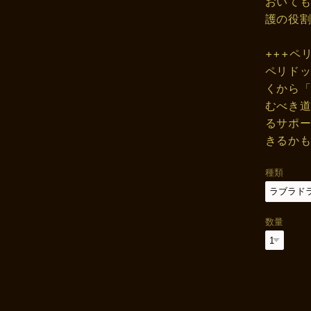
おいて
護の役
+++ペ
ペリド
くから
むべき
るサポ
きるか
種類
数量