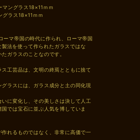
マングラス18×11ｍｍ
グラス18×11ｍｍ
年のローマ帝国の時代に作られ、ローマ帝国
別な製法を使って作られたガラスではな
いたガラスのことなのです。
ラス工芸品は、文明の終焉とともに捨て
ングラスには、ガラス成分と土の同化現
。
合いに変化し、その美しさは決して人工
諸国では宝石に並ぶ人気を博していま
が作れるものではなく、非常に高価で一