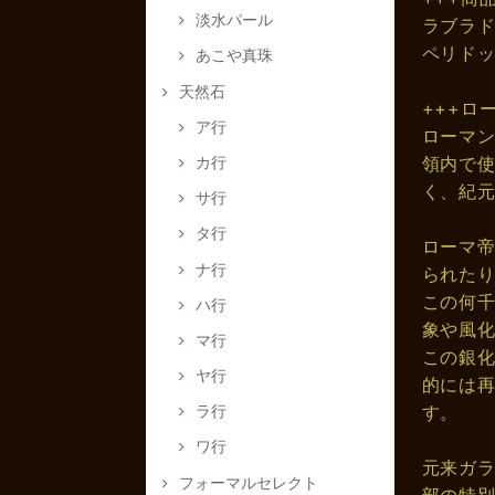
淡水パール
ラブラド
ペリドッ
あこや真珠
天然石
+++ロ
ア行
ローマン
カ行
領内で使
く、紀
サ行
タ行
ローマ
ナ行
られた
この何
ハ行
象や風
マ行
この銀
ヤ行
的には
す。
ラ行
ワ行
元来ガ
フォーマルセレクト