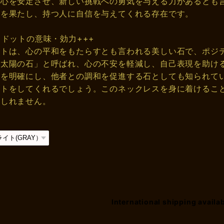
も心を安定させ、新しい挑戦への勇気を与える力があるとも
割を果たし、持つ人に自信を与えてくれる存在です。
リドットの意味・効力+++
ットは、心の平和をもたらすとも言われる美しい石で、ポジ
「太陽の石」と呼ばれ、心の不安を軽減し、自己表現を助け
道を明確にし、他者との調和を促進する石としても知られて
ートをしてくれるでしょう。このネックレスを身に着けるこ
もしれません。
International shipping availa