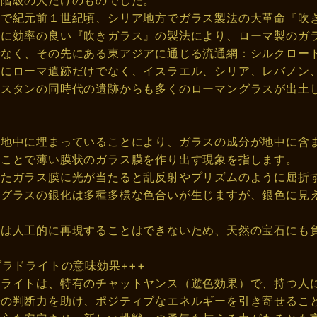
別階級の人だけのものでした。
中で紀元前１世紀頃、シリア地方でガラス製法の大革命『吹
的に効率の良い『吹きガラス』の製法により、ローマ製のガ
でなく、その先にある東アジアに通じる流通網：シルクロー
拠にローマ遺跡だけでなく、イスラエル、シリア、レバノン
キスタンの同時代の遺跡からも多くのローマングラスが出土
』
月地中に埋まっていることにより、ガラスの成分が地中に含
すことで薄い膜状のガラス膜を作り出す現象を指します。
れたガラス膜に光が当たると乱反射やプリズムのように屈折
ングラスの銀化は多種多様な色合いが生じますが、銀色に見
。
』は人工的に再現することはできないため、天然の宝石にも
ブラドライトの意味効果+++
ドライトは、特有のチャットヤンス（遊色効果）で、持つ人
での判断力を助け、ポジティブなエネルギーを引き寄せるこ