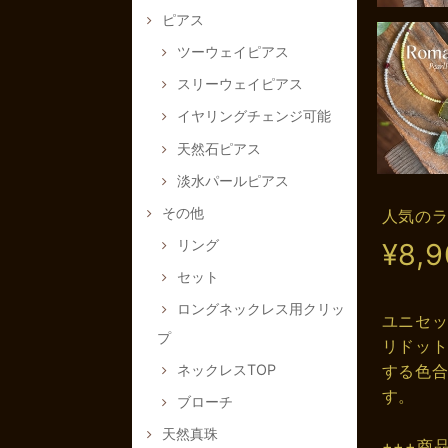
ピアス
ツーウェイピアス
スリーウェイピアス
イヤリングチェンジ可能
天然石ピアス
淡水パールピアス
その他
人気の
リング
¥8,
セット
ロングネックレス用クリッ
ユニセ
プ
リドッ
ネックレスTOP
する色
す。
ブローチ
天然真珠
+++商