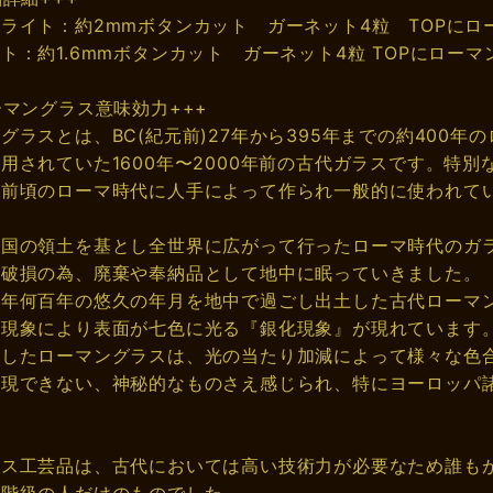
ライト：約2mmボタンカット ガーネット4粒 TOPにロー
ト：約1.6mmボタンカット ガーネット4粒 TOPにローマン
ーマングラス意味効力+++
グラスとは、BC(紀元前)27年から395年までの約400
用されていた1600年〜2000年前の古代ガラスです。特
元前頃のローマ時代に人手によって作られ一般的に使われて
帝国の領土を基とし全世界に広がって行ったローマ時代のガ
り破損の為、廃棄や奉納品として地中に眠っていきました。
千年何百年の悠久の年月を地中で過ごし出土した古代ローマ
化現象により表面が七色に光る『銀化現象』が現れています
化したローマングラスは、光の当たり加減によって様々な色
再現できない、神秘的なものさえ感じられ、特にヨーロッパ
ラス工芸品は、古代においては高い技術力が必要なため誰も