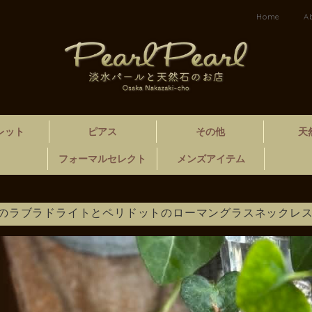
Home
A
レット
ピアス
その他
天
フォーマルセレクト
メンズアイテム
のラブラドライトとペリドットのローマングラスネックレ