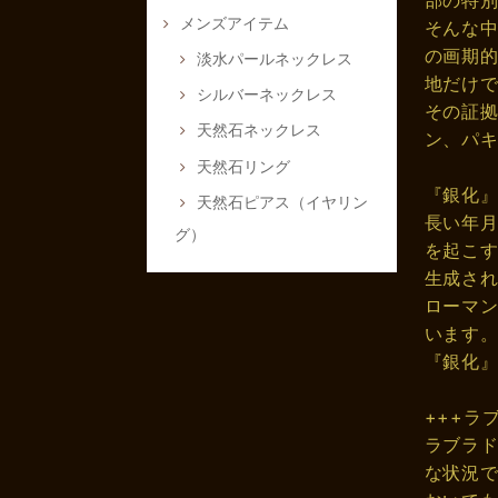
部の特
メンズアイテム
そんな
の画期
淡水パールネックレス
地だけ
シルバーネックレス
その証
天然石ネックレス
ン、パ
天然石リング
『銀化
天然石ピアス（イヤリン
長い年
グ）
を起こ
生成さ
ローマ
います
『銀化
+++ラ
ラブラ
な状況