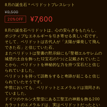
8月の誕生石＊ペリドットブレスレット
¥9,500
¥7,600
20%OFF
8月の誕生石ペリドットは、心の安らぎをもたらし、
ポジティブなエネルギーを引き寄せる美しい石です。
そして、ベリドットは古代人が「太陽が爆発して飛ん
できた石」と信じていた石。
またペリドットは聖書の黙示録にも｢聖都エルサレムの
城壁の土台を飾った12宝石の1つ｣と記載されていたこ
とから、ペリドットを神秘的な力を持つ宝石だと信じ
られていました。
ペリドットを持って説教をすると奇跡が起こると信じ
られていたそうです。
中世においても、ペリドットとエメラルドは混同され
ていました。
ドイツのケルン大聖堂にある三聖王の神殿を飾る200
カラットのエメラルドは、実はペリドットだったとい