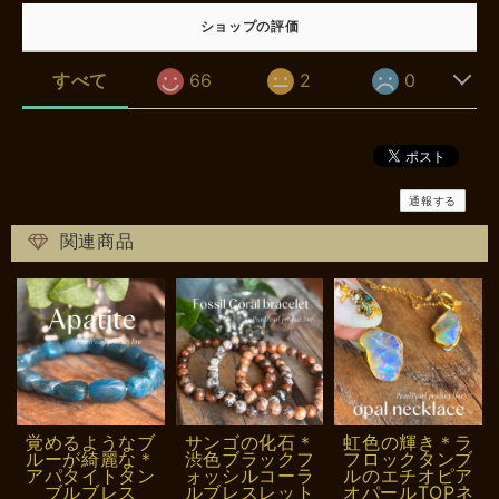
ショップの評価
すべて
66
2
0
通報する
関連商品
覚めるようなブ
サンゴの化石＊
虹色の輝き＊ラ
ルーが綺麗な＊
渋色ブラックフ
フロックタンブ
アパタイトタン
ォッシルコーラ
ルのエチオピア
ブルブレス
ルブレスレット
オパールTOPネ