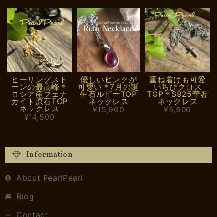
ヒーリングスト
優しいピンクが
重ね着けも可愛
ーンの最高峰＊
可愛い＊7月の誕
いちびクロス
ロシア産フェナ
生石ルビーTOP
TOP＊S925華奢
カイト原石TOP
ネックレス
ネックレス
ネックレス
¥15,900
¥3,900
¥14,500
Information
About PearlPearl
Blog
Contact