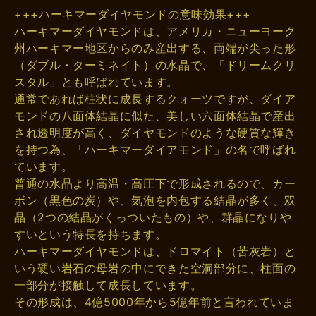
+++ハーキマーダイヤモンドの意味効果+++
ハーキマーダイヤモンドは、アメリカ・ニューヨーク
州ハーキマー地区からのみ産出する、両端が尖った形
（ダブル・ターミネイト）の水晶で、「ドリームクリ
スタル」とも呼ばれています。
通常であれば柱状に成長するクォーツですが、ダイア
モンドの八面体結晶に似た、美しい六面体結晶で産出
され透明度が高く、ダイヤモンドのような硬質な輝き
を持つ為、「ハーキマーダイアモンド」の名で呼ばれ
ています。
普通の水晶より高温・高圧下で形成されるので、カー
ボン（黒色の炭）や、気泡を内包する結晶が多く、双
晶（2つの結晶がくっついたもの）や、群晶になりや
すいという特長を持ちます。
ハーキマーダイヤモンドは、ドロマイト（苦灰岩）と
いう硬い岩石の母岩の中にできた空洞部分に、柱面の
一部分が接触して成長しています。
その形成は、4億5000年から5億年前と言われていま