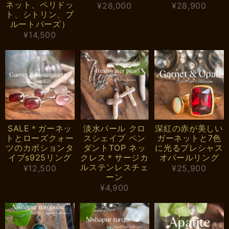
ネット、ペリドッ
¥28,000
¥28,900
ト、シトリン、ブ
ルートパーズ）
¥14,500
SALE＊ガーネッ
淡水パール クロ
深紅の赤が美しい
トとローズクォー
スシェイプ ペン
ガーネットと7色
ツのカボションタ
ダントTOP ネッ
に光るプレシャス
イプs925リング
クレス＊サージカ
オパールリング
ルステンレスチェ
¥12,500
¥25,900
ーン
¥4,900