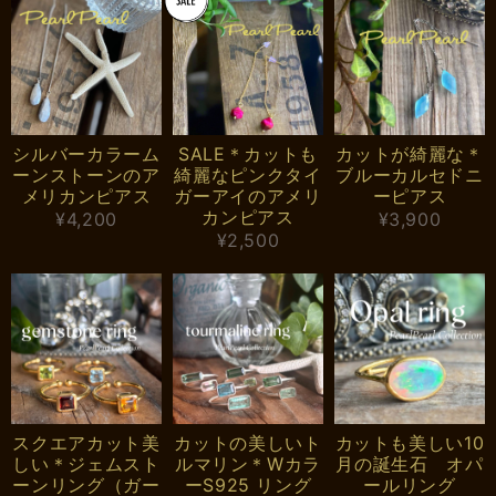
シルバーカラーム
SALE＊カットも
カットが綺麗な＊
ーンストーンのア
綺麗なピンクタイ
ブルーカルセドニ
メリカンピアス
ガーアイのアメリ
ーピアス
カンピアス
¥4,200
¥3,900
¥2,500
スクエアカット美
カットの美しいト
カットも美しい10
しい＊ジェムスト
ルマリン＊Wカラ
月の誕生石 オパ
ーンリング（ガー
ーS925 リング
ールリング