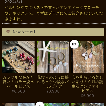
2024/3/1
ベルリンやブタペストで買ったアンティークブローチ
や、ネックレス。まずはブログにてご紹介させていただ
きますね。
New Arrival
カラフルな色が可
花びらのように揺
心を和らげる美し
愛い＊カラー淡水
れる＊ケシ淡水パ
い彩り＊９月の誕
パールピアス
ールピアス
生石クンツァイト
ピアス
¥6,500
¥3,900
¥6,900