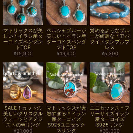
マトリックスが美
ペルシャブルーが
覚めるようなブル
しい＊イラン産タ
美しい＊イラン産
ーが綺麗な＊アパ
ーコイズペンダン
ターコイズペンダ
タイトタンブルブ
トTOP
ントTOP
レス
¥15,900
¥16,900
¥5,300
SALE！カットの
マトリックスが素
ユニセックス＊フ
美しいクリスタル
敵すぎる＊イラン
リーサイズイラン
クォーツとアメジ
産ターコイズ
産ターコイズ
ストのWリング
S925ユニセック
S925リング
スリング
¥21,000
¥33,000