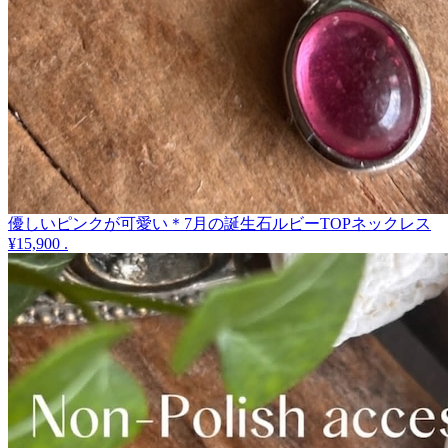
優しいピンクが可愛い＊7月の誕生石ルビーTOPネックレス
¥15,900
.