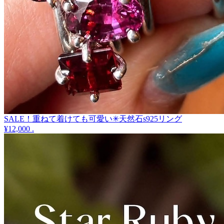
SALE！重ねて着けても可愛い✳︎天然石s925リング
¥12,000
.