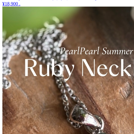
¥18,900
.