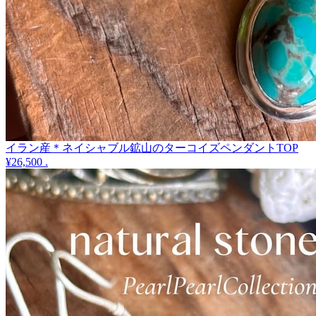
イラン産＊ネイシャブル鉱山のターコイズペンダントTOP
¥26,500
.