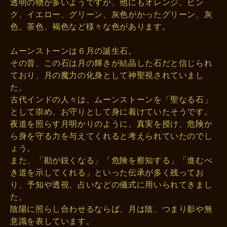
透明の物が多いようですが、他にもオレンジ、ピン
ク、イエロー、グリーン、灰色がかったグリーン、灰
色、茶色、褐色など様々な色があります。
ムーンストーンは６月の誕生石。
その昔、この石は月の輝きが結晶した石だと信じられ
ており、月の魔力の化身として神聖視されていまし
た。
古代インドの人々は、ムーンストーンを「聖なる石」
として崇め、お守りとして身に着けていたそうです。
夜道を照らす月明かりのように、真実を授け、危険か
ら身を守る力を与えてくれると考えられていたのでし
ょう。
また、「勘が鋭くなる」「危険を察知する」「進むべ
き道を示してくれる」といった伝承が多く残ってお
り、予知や透視、占いなどの儀式に用いられてきまし
た。
陰陽に照らし合わせるならば、月は陰、つまり影や無
意識を表しています。