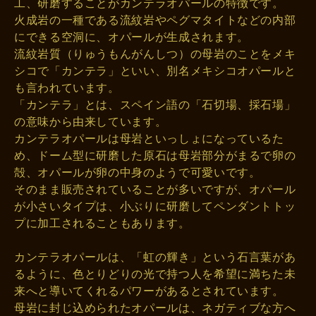
工、研磨することがカンテラオパールの特徴です。
火成岩の一種である流紋岩やペグマタイトなどの内部
にできる空洞に、オパールが生成されます。
流紋岩質（りゅうもんがんしつ）の母岩のことをメキ
シコで「カンテラ」といい、別名メキシコオパールと
も言われています。
「カンテラ」とは、スペイン語の「石切場、採石場」
の意味から由来しています。
カンテラオパールは母岩といっしょになっているた
め、ドーム型に研磨した原石は母岩部分がまるで卵の
殻、オパールが卵の中身のようで可愛いです。
そのまま販売されていることが多いですが、オパール
が小さいタイプは、小ぶりに研磨してペンダントトッ
プに加工されることもあります。
カンテラオパールは、「虹の輝き」という石言葉があ
るように、色とりどりの光で持つ人を希望に満ちた未
来へと導いてくれるパワーがあるとされています。
母岩に封じ込められたオパールは、ネガティブな方へ