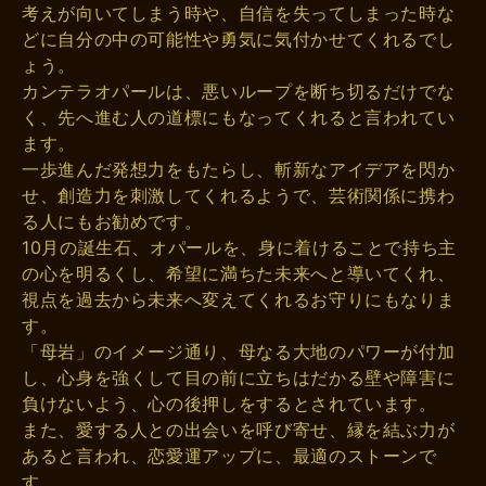
考えが向いてしまう時や、自信を失ってしまった時な
どに自分の中の可能性や勇気に気付かせてくれるでし
ょう。
カンテラオパールは、悪いループを断ち切るだけでな
く、先へ進む人の道標にもなってくれると言われてい
ます。
一歩進んだ発想力をもたらし、斬新なアイデアを閃か
せ、創造力を刺激してくれるようで、芸術関係に携わ
る人にもお勧めです。
10月の誕生石、オパールを、身に着けることで持ち主
の心を明るくし、希望に満ちた未来へと導いてくれ、
視点を過去から未来へ変えてくれるお守りにもなりま
す。
「母岩」のイメージ通り、母なる大地のパワーが付加
し、心身を強くして目の前に立ちはだかる壁や障害に
負けないよう、心の後押しをするとされています。
また、愛する人との出会いを呼び寄せ、縁を結ぶ力が
あると言われ、恋愛運アップに、最適のストーンで
す。