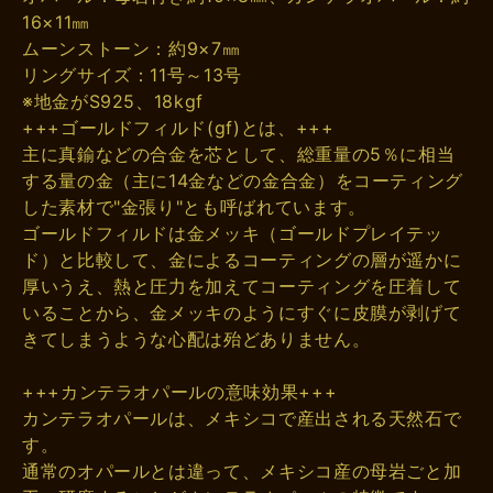
16×11㎜
ムーンストーン：約9×7㎜
リングサイズ：11号～13号
※地金がS925、18kgf
+++ゴールドフィルド(gf)とは、+++
主に真鍮などの合金を芯として、総重量の5％に相当
する量の金（主に14金などの金合金）をコーティング
した素材で"金張り"とも呼ばれています。
ゴールドフィルドは金メッキ（ゴールドプレイテッ
ド）と比較して、金によるコーティングの層が遥かに
厚いうえ、熱と圧力を加えてコーティングを圧着して
いることから、金メッキのようにすぐに皮膜が剥げて
きてしまうような心配は殆どありません。
+++カンテラオパールの意味効果+++
カンテラオパールは、メキシコで産出される天然石で
す。
通常のオパールとは違って、メキシコ産の母岩ごと加