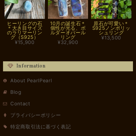
ヒーリングの石
10月の誕生石＊
原石が可愛い＊
＊大き目サイズ
個性が光る、ボ
S925ノンポリッ
のラリマーリン
ルダーオパール
シュリング
グ（S925）
リング
¥13,500
¥15,900
¥32,900
Information
About PearlPearl
Blog
Contact
プライバシーポリシー
特定商取引法に基づく表記