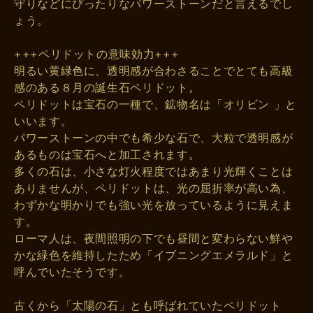
守りなどにぴったりなパワーストーンだと言えるでし
ょう。
+++ペリドットの意味効力+++
明るい黄緑色に、透明感が合わさることでとても高級
感のある８月の誕生石ペリドット。
ペリドットは宝石の一種で、鉱物名は「オリビン 」と
いいます。
パワーストーンの中でも希少な石で、大粒で透明感が
あるものは宝石へと加工されます。
多くの石は、小さな灯火程度ではあまり光輝くことは
ありませんが、ペリドットは、光の屈折率が高い為、
わずかな明かりでも強い光を放っているように見えま
す。
ローマ人は、夜間照明の下でも昼間と変わらない鮮や
かな緑色を維持したため「イブニングエメラルド」と
呼んでいたそうです。
古くから「太陽の石」とも呼ばれていたペリドット