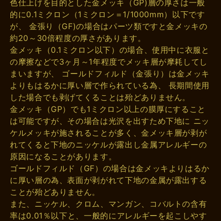
色仕上げを目的とした金メッキ（GP)層の厚さは一般
的に0.1ミクロン（1ミクロン＝1/1000mm）以下です
が、 金張り（GF)の場合はパーツ類ですと金メッキの
約20～30倍程度の厚さがあります。
金メッキ（0.1ミクロン以下）の場合、使用中に衣服と
の摩擦などで3ヶ月～1年程度でメッキ層が摩耗してし
まいますが、 ゴールドフィルド（金張り）は金メッキ
よりもはるかに厚い層で作られている為、 長期間使用
した場合でも剥げてくることは殆どありません。
金メッキ（GP）でも1ミクロン以上の膜厚にすること
は可能ですが、その場合は光沢を出すため下地に ニッ
ケルメッキが施されることが多く、金メッキ層が剥が
れてくると下地のニッケルが露出し金属アレルギーの
原因になることがあります。
ゴールドフィルド（GF）の場合は金メッキよりはるか
に厚い層の為、表面が剥がれて下地の金属が露出する
ことが殆どありません。
また、ニッケル、クロム、マンガン、コバルトの含有
率は0.01％以下と、一般的にアレルギーを起こしやす