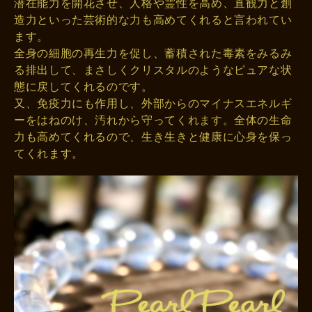
潜在能力を開花させ、人格や霊性を高め、直観力と創
造力といった芸術的な力も高めてくれると言われてい
ます。
全身の細胞の再生力を促し、蓄積された毒素をみるみ
る排出して、まさしくクリスタルのようなピュアな状
態に戻してくれるのです。
又、免疫力にも作用し、外部からのマイナスエネルギ
ーをはねのけ、汚れから守ってくれます。全体の生命
力も高めてくれるので、生き生きと健康に心身を保っ
てくれます。