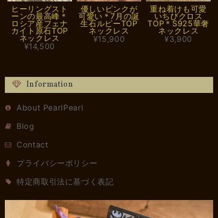
ヒーリングスト
優しいピンクが
重ね着けも可愛
ーンの最高峰＊
可愛い＊7月の誕
いちびクロス
ロシア産フェナ
生石ルビーTOP
TOP＊S925華奢
カイト原石TOP
ネックレス
ネックレス
ネックレス
¥15,900
¥3,900
¥14,500
Information
About PearlPearl
Blog
Contact
プライバシーポリシー
特定商取引法に基づく表記