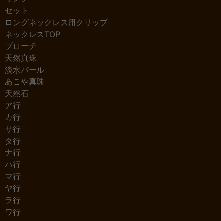
セット
ロングネックレス用クリップ
ネックレスTOP
ブローチ
天然真珠
淡水パール
あこや真珠
天然石
ア行
カ行
サ行
タ行
ナ行
ハ行
マ行
ヤ行
ラ行
ワ行