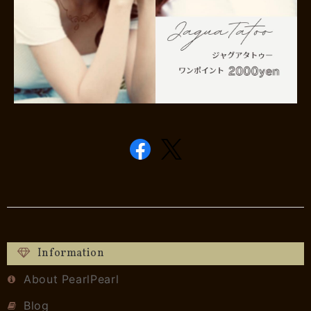
Information
About PearlPearl
Blog