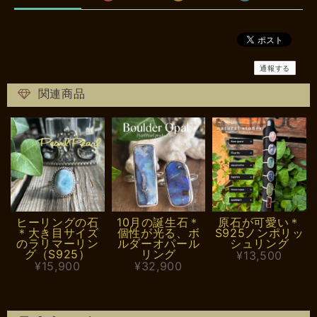
通報する
関連商品
ヒーリングの石
10月の誕生石＊
原石が可愛い＊
＊大き目サイズ
個性が光る、ボ
S925ノンポリッ
のラリマーリン
ルダーオパール
シュリング
グ（S925）
リング
¥13,500
¥15,900
¥32,900