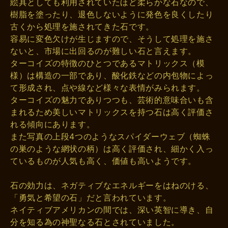
絵具としても利用されていたほど柔らかな石なので、
樹脂を塗ったり、退色しないように発色を良くしたり
古くから処理を施されてきた石です。
容易に変色欠けが生じますので、そうして処理を施さ
ないと、市場に出回るのが難しい石と言えます。
ターコイズの特徴のひとつであるマトリックス（模
様）は構造の一部であり、酸化鉄などの内包物によっ
て形成され、点や線など様々な表情がみられます。
ターコイズの魅力でありつつも、芸術的意味合いも含
まれるため美しいマトリックスを持つ石は高く評価さ
れる傾向にあります。
また写真の上段4つのようなスパイダーウェブ（蜘蛛
の巣のような網状の柄）は高く評価され、細かく入っ
ているものが人気も高く、価値も高いようです。
石の効力は、ネガティブなエネルギーをはねのける、
「勇気と希望の石」だと言われています。
ネイティブアメリカンの間では、深い英智に導き、自
分を知る為の神聖なる石とされていました。