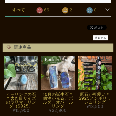
すべて
66
2
0
通報する
関連商品
ヒーリングの石
10月の誕生石＊
原石が可愛い＊
＊大き目サイズ
個性が光る、ボ
S925ノンポリッ
のラリマーリン
ルダーオパール
シュリング
グ（S925）
リング
¥13,500
¥15,900
¥32,900