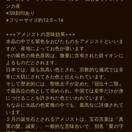
ンカ産
※S9刻印あり
※フリーサイズ約12.5～14
+++アメジストの意味効果+++
水晶の中でも紫色をおびたものをアメジストといいま
すが、産地によってお色が違います。
その紫色の発色原因は、微量に含有された鉄イオンに
よるものだとされます。
日本では、最も気高い色とされ、宗教的な儀式では非
常に大切にされてきた色と伝えられています。
そして歴史的には、聖徳太子が定めた『冠位十二階』
で最高位の色として崇められ、中国では皇帝だけが身
につけることを許された色といわれています。
ちなみに水晶の色変種の中でも、最高位に評価されて
います。
２月の誕生石とされるアメジストは、宝石言葉は「真
実の愛、誠実」、一般的な意味合いで、別名「愛の守