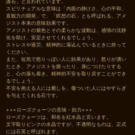
護石」と言われています。
スピリチュアルな意味は「内面の静けさ、心の平和、
直観力の開発」で、「瞑想の石」とも呼ばれる。アメ
ジスト本来の意味効果です。
アメジストの紫色とその柔らかな波動は、感情の沈静
化を助け、安定させてくれるでしょう。
ストレスや過労、精神的に落込んでいるときに持って
ください。
また、短気で怒りっぽい人に効果があり、怒りが湧い
たとき、アメジストを握ったり、身につけたりする
と、心の落ち着き、精神的不安を取り戻すことができ
るでしょう。
不安を抱える人には癒しを、傷ついた人にはやすらぎ
を与えてくれる石です。
+++ローズクォーツの意味・効力+++
ローズクォーツは、和名を紅水晶と言います。
文字取りピンクの水晶ですが、不透明なものは、正式
には石英と呼ばれます。