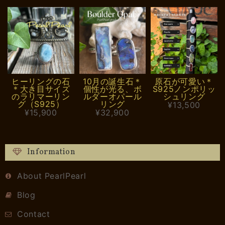
ヒーリングの石
10月の誕生石＊
原石が可愛い＊
＊大き目サイズ
個性が光る、ボ
S925ノンポリッ
のラリマーリン
ルダーオパール
シュリング
グ（S925）
リング
¥13,500
¥15,900
¥32,900
Information
About PearlPearl
Blog
Contact