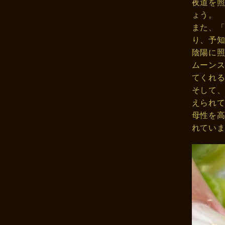
夜道を
ょう。
また、
り、予
陰陽に
ムーン
てくれ
そして
えられ
母性を
れてい