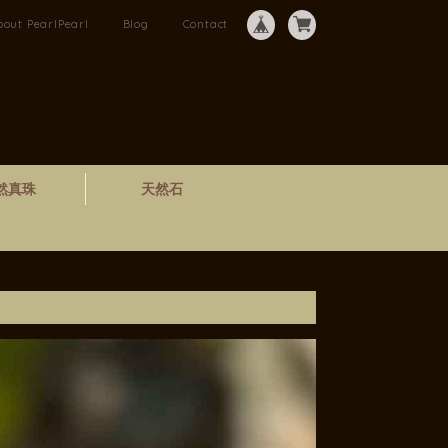
bout PearlPearl
Blog
Contact
然真珠
天然石