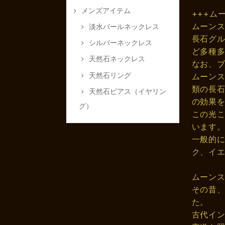
メンズアイテム
+++ム
ムーン
淡水パールネックレス
長石グ
シルバーネックレス
ど多種
天然石ネックレス
なお、
天然石リング
ムーン
類の長
天然石ピアス（イヤリン
の効果
グ）
この光
います
一般的
ク、イ
ムーン
その昔
た。
古代イ