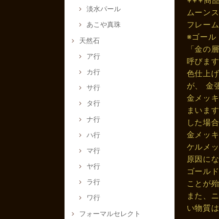
淡水パール
ムーンス
フレーム
あこや真珠
※ゴール
天然石
「金の層
ア行
呼びま
カ行
色仕上げ
が、 金
サ行
金メッキ
タ行
まいます
ナ行
した場
金メッキ
ハ行
ケルメ
マ行
原因に
ヤ行
ゴールド
ラ行
ことが
また、ニ
ワ行
い物質
フォーマルセレクト