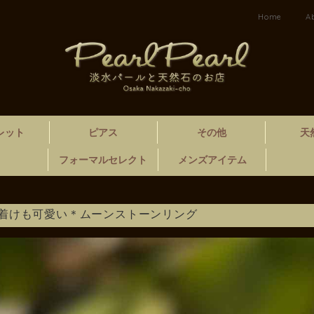
Home
A
レット
ピアス
その他
天
フォーマルセレクト
メンズアイテム
着けも可愛い＊ムーンストーンリング