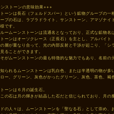
ーンストーンの意味効果+++
ストーンは長石（フェルドスパー）という鉱物グループの一
ループの石は、ラブラドライト、サンストーン、アマゾナイ
多様です。
ブルームーンストーンは流通名となっており、正式な鉱物名
ストーンはオーソクレース（正長石）を主とし、アルバイト
石の層が重なり合って、光の内部反射と干渉が起こり、「シ
を見ることができます。
こそがムーンストーンの最も特徴的な魅力でもあり、名前の
。
に知られるムーンストーンは乳白色、または半透明の物が多
エロー、グリーン、灰色がかったグリーン、灰色、茶色、褐
ストーンは６月の誕生石。
、この石は月の輝きが結晶した石だと信じられており、月の
ンドの人々は、ムーンストーンを「聖なる石」として崇め、