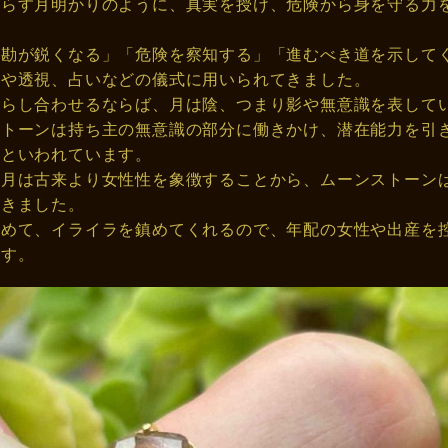
照らす月明かりのように、真実を授け、危険から身を守る力
「勘が鋭くなる」「危険を察知する」「進むべき道を示して
知や透視、占いなどの儀式に用いられてきました。
照らし合わせるならば、月は陰、つまり影や無意識を表して
ストーンは持ち主の無意識の部分に働きかけ、潜在能力を引
るといわれています。
、月は古来より女性性を象徴することから、ムーンストーン
てきました。
高めて、イライラを鎮めてくれるので、年配の女性や出産を
ます。