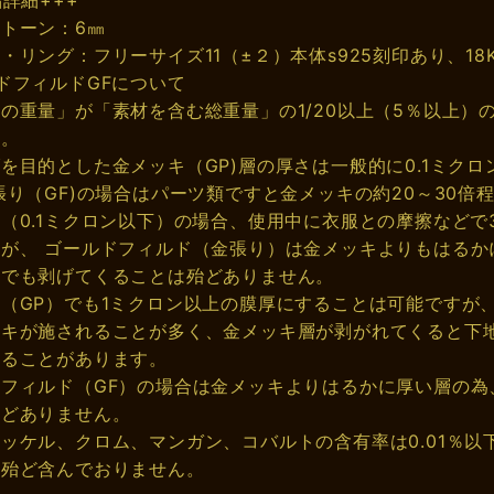
トーン：6㎜
・リング：フリーサイズ11（±２）本体s925刻印あり、18K
ドフィルドGFについて
の重量」が「素材を含む総重量」の1/20以上（5％以上）
す。
を目的とした金メッキ（GP)層の厚さは一般的に0.1ミクロン
張り（GF)の場合はパーツ類ですと金メッキの約20～30倍
（0.1ミクロン以下）の場合、使用中に衣服との摩擦などで
が、 ゴールドフィルド（金張り）は金メッキよりもはるか
合でも剥げてくることは殆どありません。
（GP）でも1ミクロン以上の膜厚にすることは可能ですが
ッキが施されることが多く、金メッキ層が剥がれてくると下
なることがあります。
フィルド（GF）の場合は金メッキよりはるかに厚い層の為
殆どありません。
ッケル、クロム、マンガン、コバルトの含有率は0.01％
は殆ど含んでおりません。