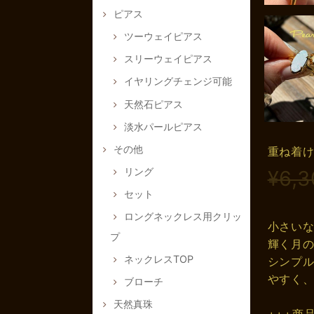
ピアス
ツーウェイピアス
スリーウェイピアス
イヤリングチェンジ可能
天然石ピアス
淡水パールピアス
その他
重ね着
リング
¥6,3
セット
ロングネックレス用クリッ
小さい
プ
輝く月
ネックレスTOP
シンプ
やすく
ブローチ
天然真珠
+++商