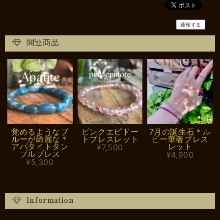
通報する
関連商品
覚めるようなブ
ピンクエピドー
7月の誕生石＊ル
ルーが綺麗な＊
トブレスレット
ビー華奢ブレス
アパタイトタン
レット
¥7,500
ブルブレス
¥4,900
¥5,300
Information