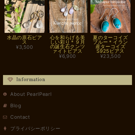
水晶の原石ピア
心を和らげる美
夏のターコイズ
ス
しい彩り＊９月
ブルー＊イラン
の誕生石クンツ
産ターコイズ
¥3,500
ァイトピアス
S925ピアス
¥6,900
¥23,500
Information
About PearlPearl
Blog
Contact
プライバシーポリシー