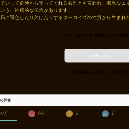
をていして危険から守ってくれる石だとも言われ、邪悪なエ
という、神秘的な伝承があります。
容易に退色したり欠けたりするターコイズの性質から生まれ
International shipping availa
Sold out
日本国内にお住まいの方向け
の評価
べて
66
2
0