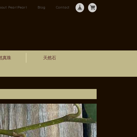
bout PearlPearl
Blog
Contact
然真珠
天然石