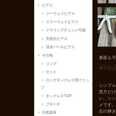
ピアス
ツーウェイピアス
スリーウェイピアス
イヤリングチェンジ可能
天然石ピアス
淡水パールピアス
その他
裏面も
リング
¥19,
セット
ロングネックレス用クリッ
シンプ
プ
貴方だ
ネックレスTOP
い。シ
ブローチ
メです
石の輝
天然真珠