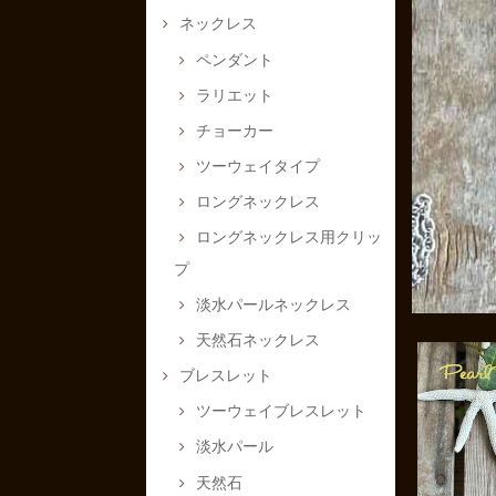
ネックレス
ペンダント
ラリエット
チョーカー
ツーウェイタイプ
ロングネックレス
ロングネックレス用クリッ
プ
淡水パールネックレス
天然石ネックレス
ブレスレット
ツーウェイブレスレット
淡水パール
天然石