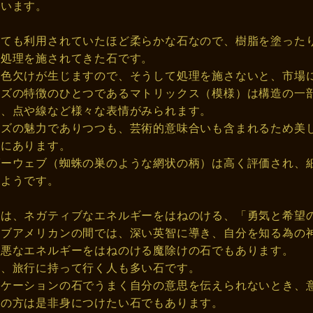
ています。
しても利用されていたほど柔らかな石なので、樹脂を塗った
ら処理を施されてきた石です。
変色欠けが生じますので、そうして処理を施さないと、市場
イズの特徴のひとつであるマトリックス（模様）は構造の一
れ、点や線など様々な表情がみられます。
イズの魅力でありつつも、芸術的意味合いも含まれるため美
向にあります。
ダーウェブ（蜘蛛の巣のような網状の柄）は高く評価され、
いようです。
力は、ネガティブなエネルギーをはねのける、「勇気と希望
ィブアメリカンの間では、深い英智に導き、自分を知る為の
邪悪なエネルギーをはねのける魔除けの石でもあります。
え、旅行に持って行く人も多い石です。
ニケーションの石でうまく自分の意思を伝えられないとき、
業の方は是非身につけたい石でもあります。