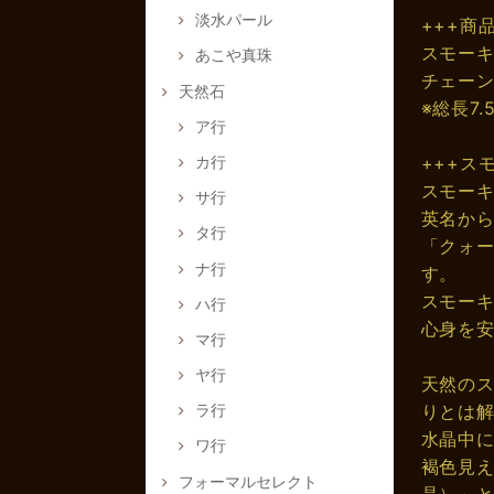
淡水パール
+++商
スモーキ
あこや真珠
チェーン
天然石
※総長7.
ア行
カ行
+++ス
スモー
サ行
英名か
タ行
「クォ
ナ行
す。
スモー
ハ行
心身を
マ行
ヤ行
天然の
りとは
ラ行
水晶中
ワ行
褐色見
フォーマルセレクト