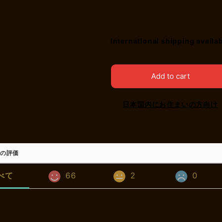
International shipping availa
Add to cart
日本国内にお住まいの方向け
の評価
べて
66
2
0