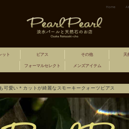
Home
A
レット
ピアス
その他
天
フォーマルセレクト
メンズアイテム
も可愛い＊カットが綺麗なスモーキークォーツピアス