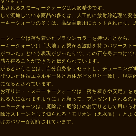
となります。
産出されるスモーキークォーツは大変希少です。
として流通している商品の多くは、人工的に放射線処理で発
モーキークォーツの多くは、高級宝飾用にカットされたり、
キークォーツは落ち着いたブラウンカラーを持つことから、
モーキークォーツは「大地」と繋がる波動を持つパワースト
足がついた」という表現がぴったりで、この石を身につけて
心感を得ることができると伝えられています。
繋がるということは、自分自身をリセットし、チューニング
結びついた途端エネルギー体と肉体がピタリと一致し、現実
うになるとされています。
のお守りに・・スモーキークォーツは「落ち着きや安定」を
される人になれますように」と願って、プレゼントされるの
モーキークォーツは、魔除け・厄除けのお守りとして用いら
魔除けストーンとして知られる「モリオン（黒水晶）」とよ
除けのパワーが期待されています。