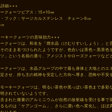
品詳細+++
ークォーツピアス：15×10㎜
・フック：サージカルステンレス チェーン6㎝
5㎝
モーキークォーツの意味効力+++
キークォーツは、和名を「煙水晶（けむりすいしょう）」と
らそのまま名づけられたようですが、色合いは茶色～黒茶色
ーツ」という名前の通り、アメジストやローズクォーツなど
キークォーツは、水晶グループの中で最も身体と大地とのエ
安定させ、持ち主の精神を安定した方向へ導き、恐怖や不安
スモーキークォーツは、明るい茶色や黒っぽい茶色まで多彩
解明されていないようです。
に含まれた微量のアルミニウムが自然の放射線を受ける事で
えるものは「ケアンゴーム」、さらに濃い色へ変化し、ほぼ