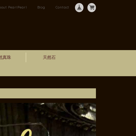
bout PearlPearl
Blog
Contact
然真珠
天然石