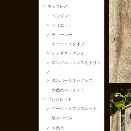
ネックレス
ペンダント
ラリエット
チョーカー
ツーウェイタイプ
ロングネックレス
ロングネックレス用クリッ
プ
淡水パールネックレス
天然石ネックレス
ブレスレット
ツーウェイブレスレット
淡水パール
天然石