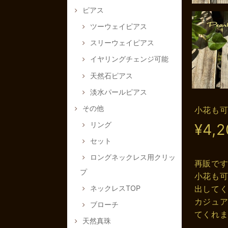
ピアス
ツーウェイピアス
スリーウェイピアス
イヤリングチェンジ可能
天然石ピアス
淡水パールピアス
その他
小花も
リング
¥4,2
セット
ロングネックレス用クリッ
再販で
プ
小花も
ネックレスTOP
出して
カジュ
ブローチ
てくれ
天然真珠