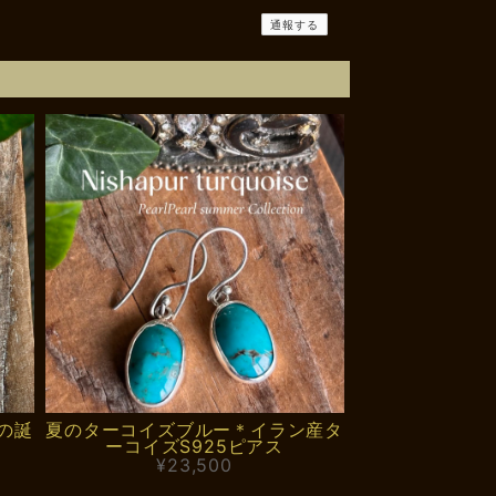
通報する
の誕
夏のターコイズブルー＊イラン産タ
ーコイズS925ピアス
¥23,500