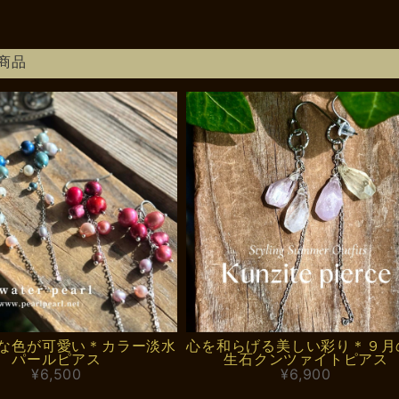
商品
な色が可愛い＊カラー淡水
心を和らげる美しい彩り＊９月
パールピアス
生石クンツァイトピアス
¥6,500
¥6,900