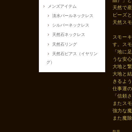
晶）」
メンズアイテム
天然で
ビーズ
淡水パールネックレス
天然ス
シルバーネックレス
天然石ネックレス
スモー
す。ス
天然石リング
「地に
天然石ピアス（イヤリン
うな安
グ）
大地と
大地と
きるよ
仕事運
「信頼
またス
強力な
また魔
数量