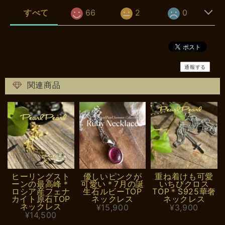
すべて
66
2
0
通報する
関連商品
ヒーリングスト
優しいピンクが
重ね着けも可愛
ーンの最高峰＊
可愛い＊7月の誕
いちびクロス
ロシア産フェナ
生石ルビーTOP
TOP＊S925華奢
カイト原石TOP
ネックレス
ネックレス
ネックレス
¥15,900
¥3,900
¥14,500