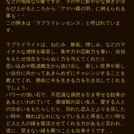
などの地味な印象ですが、その中に鮮やかな輝きが浮
かび上がるところから「アゲハ蝶の羽」に例えられる
事も・・
この輝きは「ラブラドレッセンス」と呼ばれていま
す。
ラブラドライトは、ねたみ、嫉妬、憎しみ、などのマ
イナスな感情を吸収し、集中力や忍耐力を養い、自信
をもたせ信念をつらぬく力を与えてくれたり、
思い込みや既成概念から抜け出し、新しい世界や新し
い自分に向かってあきらめずにチャレンジすることを
教えてくれ、懸命に今を生きる力を引き出してくれる
でしょう。
パワーの強い石で、不思議な偶然を引き寄せる効果が
あるといわれていて、価値観の近い友人、愛する人と
の出会いをもたらしたり、別れた恋人とよりを戻した
い時や、離ればなれになっている人と再会したい時な
ど人と人の縁を復活させてくれる力があると言われ、
逆に、望まない縁を断つことも出来そうです。。