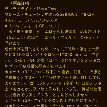
+++商品詳細+++
ラブラドライト：15㎜×10㎜
フレーム・チェーン：本体s925刻印あり、18KGF
40㎝チェーン 5㎝アジャスター
※ゴールドフィルドGFについて
「金の層の重量」が「素材を含む総重量」の1/20以上
（5％以上）の場合、 ゴールドフィルド（金張り）と
呼びます。
色仕上げを目的とした金メッキ（GP)層の厚さは一般
的に0.1ミクロン（1ミクロン＝1/1000mm）以下です
が、 金張り（GF)の場合はパーツ類ですと金メッキの
約20～30倍程度の厚さがあります。
金メッキ（0.1ミクロン以下）の場合、使用中に衣服と
の摩擦などで3ヶ月～1年程度でメッキ層が摩耗してし
まいますが、 ゴールドフィルド（金張り）は金メッキ
よりもはるかに厚い層で作られている為、 長期間使用
した場合でも剥げてくることは殆どありません。
金メッキ（GP）でも1ミクロン以上の膜厚にすること
は可能ですが、その場合は光沢を出すため下地に ニッ