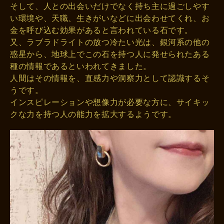
そして、人との出会いだけでなく持ち主に過ごしやす
い環境や、天職、生きがいなどに出会わせてくれ、お
金を呼び込む効果があると言われている石です。
又、ラブラドライトの放つ冷たい光は、銀河系の他の
惑星から、地球上でこの石を持つ人に発せられたある
種の情報であるといわれてきました。
人間はその情報を、直感力や洞察力として認識するそ
うです。
インスピレーションや想像力が必要な方に、サイキッ
クな力を持つ人の能力を拡大するようです。