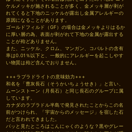
ケルメッキが施されることが多く、金メッキ層が剥が
れてくると下地のニッケルが露出し金属アレルギーの
原因になることがあります。
ゴールドフィルド（GF）の場合は金メッキよりはるか
に厚い層の為、表面が剥がれて下地の金属が露出する
ことが殆どありません。
また、ニッケル、クロム、マンガン、コバルトの含有
率は0.01％以下と、一般的にアレルギーを起こしやす
い物質は殆ど含んでおりません。
+++ラブラドライトの意味効力+++
和名を「曹灰長石（そうかいちょうせき）」と言い、
ムーンストーン（月長石）と同じ長石のグループに属
しています。
カナダのラブラドル半島で発見されたことからこの名
前がつけられ、「宇宙からのメッセージ」を宿した石
だと言われてきました。
パッと見たところはこんにゃくのような？黒やグレー