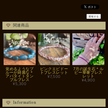
通報する
関連商品
覚めるようなブ
ピンクエピドー
7月の誕生石＊ル
ルーが綺麗な＊
トブレスレット
ビー華奢ブレス
アパタイトタン
レット
¥7,500
ブルブレス
¥4,900
¥5,300
Information