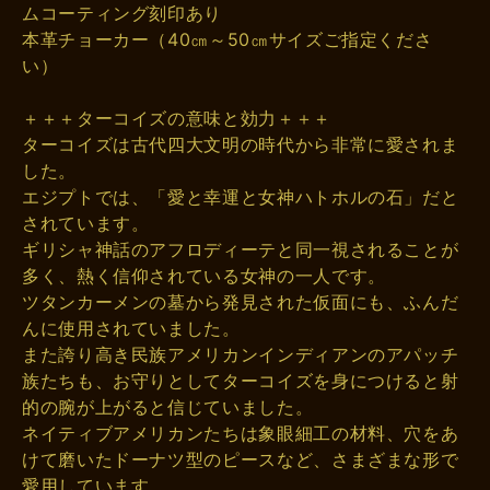
ムコーティング刻印あり
本革チョーカー（40㎝～50㎝サイズご指定くださ
い）
＋＋＋ターコイズの意味と効力＋＋＋
ターコイズは古代四大文明の時代から非常に愛されま
した。
エジプトでは、「愛と幸運と女神ハトホルの石」だと
されています。
ギリシャ神話のアフロディーテと同一視されることが
多く、熱く信仰されている女神の一人です。
ツタンカーメンの墓から発見された仮面にも、ふんだ
んに使用されていました。
また誇り高き民族アメリカンインディアンのアパッチ
族たちも、お守りとしてターコイズを身につけると射
的の腕が上がると信じていました。
ネイティブアメリカンたちは象眼細工の材料、穴をあ
けて磨いたドーナツ型のピースなど、さまざまな形で
愛用しています。