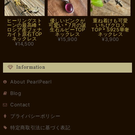
ヒーリングスト
優しいピンクが
重ね着けも可愛
ーンの最高峰＊
可愛い＊7月の誕
いちびクロス
ロシア産フェナ
生石ルビーTOP
TOP＊S925華奢
カイト原石TOP
ネックレス
ネックレス
ネックレス
¥15,900
¥3,900
¥14,500
Information
About PearlPearl
Blog
Contact
プライバシーポリシー
特定商取引法に基づく表記