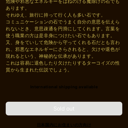
危険や邪悪なエネルギーをはねのける魔除けの石でも
あります。
それゆえ、旅行に持って行く人も多い石です。
コミュニケーションの石でうまく自分の意思を伝えら
れないとき、意思疎通を円滑にしてくれます。言葉を
使う職業の方は是非身につけたい石でもあります。
又、身をていして危険から守ってくれる石だとも言わ
れ、邪悪なエネルギーにさらされると、欠けや退色が
現れるという、神秘的な伝承があります。
これは容易に退色したり欠けたりするターコイズの性
質から生まれた伝説でしょう。
International shipping available
Sold out
日本国内にお住まいの方向け