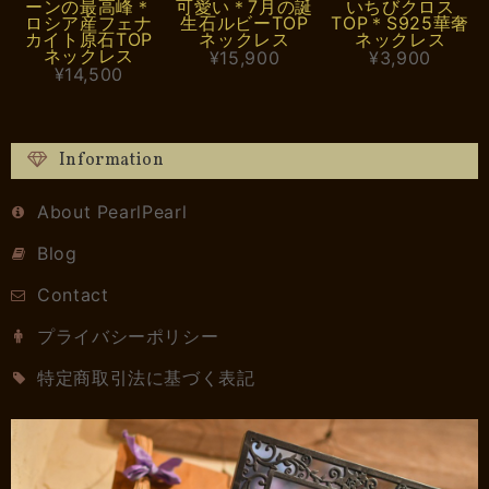
ーンの最高峰＊
可愛い＊7月の誕
いちびクロス
ロシア産フェナ
生石ルビーTOP
TOP＊S925華奢
カイト原石TOP
ネックレス
ネックレス
ネックレス
¥15,900
¥3,900
¥14,500
Information
About PearlPearl
Blog
Contact
プライバシーポリシー
特定商取引法に基づく表記