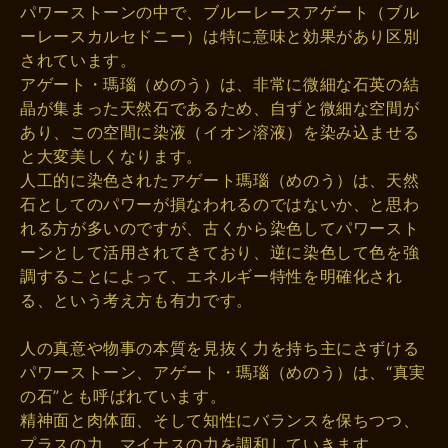
パワーストーンの中で、ブルーレースアゲート（ブル
ーレースカルセドニー）は特に意味と効果があり区別
されています。
アゲート・瑪瑙（めのう）は、非常に微細な石英の結
晶が集まった天然石であるため、自ずと微細な空間が
あり、この空間に染液（イオン溶液）を染み込ませる
と大変美しくなります。
人工的に染色されたアゲート瑪瑙（めのう）は、天然
石としてのパワーが損なわれるのではないか、と思わ
れる方が多いのですが、古くから染色してパワースト
ーンとして活用されてきており、逆に染色して色を強
調することによって、エネルギー特性を明確化され
る、という考え方も有力です。
人の真意や物事の本質を見抜く力を持ち主にさずける
パワーストーン、アゲート・瑪瑙（めのう）は、“真実
の石”とも呼ばれています。
精神面と肉体面、そして知性にバランスを保ちつつ、
プラスの力、マイナスの力を調和していきます。