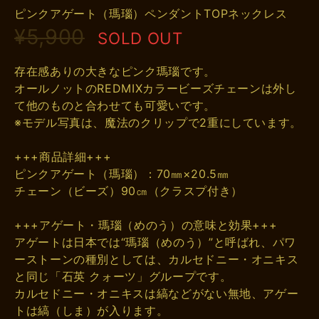
ピンクアゲート（瑪瑙）ペンダントTOPネックレス
¥5,900
SOLD OUT
存在感ありの大きなピンク瑪瑙です。
オールノットのREDMIXカラービーズチェーンは外し
て他のものと合わせても可愛いです。
※モデル写真は、魔法のクリップで2重にしています。
+++商品詳細+++
ピンクアゲート（瑪瑙）：70㎜×20.5㎜
チェーン（ビーズ）90㎝（クラスプ付き）
+++アゲート・瑪瑙（めのう）の意味と効果+++
アゲートは日本では“瑪瑙（めのう）”と呼ばれ、パワ
ーストーンの種別としては、カルセドニー・オニキス
と同じ「石英 クォーツ」グループです。
カルセドニー・オニキスは縞などがない無地、アゲー
トは縞（しま）が入ります。