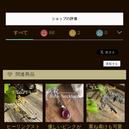
ショップの評価
すべて
66
2
0
通報する
関連商品
ヒーリングスト
優しいピンクが
重ね着けも可愛