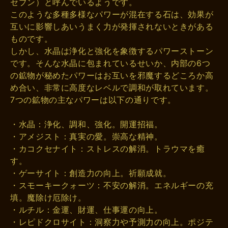
セブン）と呼んでいるようです。
このような多種多様なパワーが混在する石は、効果が
互いに影響しあいうまく力が発揮されないときがある
ものです。
しかし、水晶は浄化と強化を象徴するパワーストーン
です。そんな水晶に包まれているせいか、内部の6つ
の鉱物が秘めたパワーはお互いを邪魔するどころか高
め合い、非常に高度なレベルで調和が取れています。
7つの鉱物の主なパワーは以下の通りです。
・水晶：浄化、調和、強化。開運招福。
・アメジスト：真実の愛。崇高な精神。
・カコクセナイト：ストレスの解消。トラウマを癒
す。
・ゲーサイト：創造力の向上。祈願成就。
・スモーキークォーツ：不安の解消。エネルギーの充
填。魔除け厄除け。
・ルチル：金運、財運、仕事運の向上。
・レピドクロサイト：洞察力や予測力の向上。ポジテ