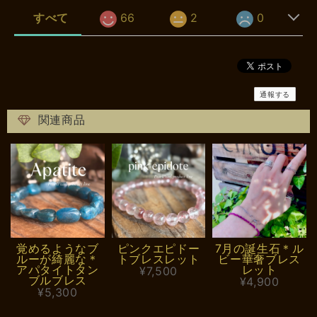
すべて
66
2
0
通報する
関連商品
覚めるようなブ
ピンクエピドー
7月の誕生石＊ル
ルーが綺麗な＊
トブレスレット
ビー華奢ブレス
アパタイトタン
レット
¥7,500
ブルブレス
¥4,900
¥5,300