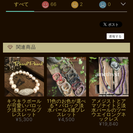
すべて
66
2
0
通報する
関連商品
キラキラボール
11色のお色が選べ
アメジストとア
が可愛いバロッ
る＊バロック淡
マゾナイトと淡
ク淡水パールブ
水パール3連ブレ
水パールのツー
レスレット
スレット
ウエイロングネ
ックレス
¥5,300
¥4,500
¥19,840