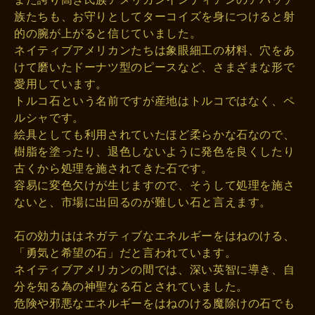
族たちも、お守りとしてターコイズを身につけると射
的の腕が上がると信じていました。
ネイティブアメリカンたちは象眼細工の材料、穴をあ
けて磨いたドーナツ型のピースなど、さまざまな形で
愛用しています。
トルコ石という名前ですが産地はトルコではなく、ペ
ルシャです。
絵具としても利用されていたほど柔らかな石なので、
樹脂を塗ったり、退色しないように発色を良くしたり
古くから処理を施されてきた石です。
容易に変色欠けが生じますので、そうして処理を施さ
ないと、市場に出回るのが難しい石と言えます。
石の効力ははネガティブなエネルギーをはねのける、
「勇気と希望の石」だと言われています。
ネイティブアメリカンの間では、深い英智に導き、自
分を知る為の神聖なる石とされていました。
危険や邪悪なエネルギーをはねのける魔除けの石でも