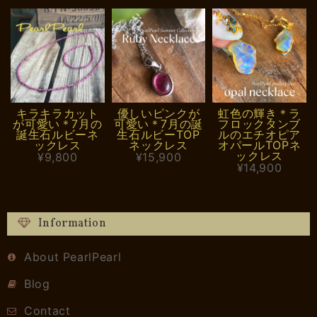
キラキラカット
優しいピンクが
虹色の輝き＊ラ
が可愛い＊7月の
可愛い＊7月の誕
フロックタンブ
誕生石ルビーネ
生石ルビーTOP
ルのエチオピア
ックレス
ネックレス
オパールTOPネ
ックレス
¥9,800
¥15,900
¥14,900
Information
About PearlPearl
Blog
Contact