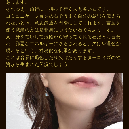
あります。
それゆえ、旅行に、持って行く人も多い石です。
コミュニケーションの石でうまく自分の意思を伝えら
れないとき、意思疎通を円滑にしてくれます。言葉を
使う職業の方は是非身につけたい石でもあります。
又、身をていして危険から守ってくれる石だとも言わ
れ、邪悪なエネルギーにさらされると、欠けや退色が
現れるという、神秘的な伝承があります。
これは容易に退色したり欠けたりするターコイズの性
質から生まれた伝説でしょう。