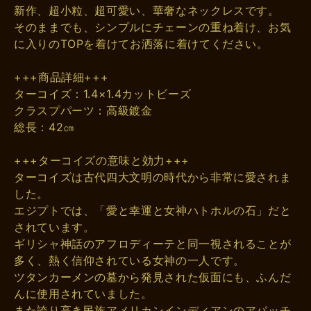
新作、超小粒、超可愛い、華奢なネックレスです。
そのままでも、シンプルにチェーンの重ね着け、お気
に入りのTOPを着けてお洒落に着けてください。
+++商品詳細+++
ターコイズ：1.4×1.4カットビーズ
クラスプパーツ：高級鍍金
総長：42㎝
+++ターコイズの意味と効力+++
ターコイズは古代四大文明の時代から非常に愛されま
した。
エジプトでは、「愛と幸運と女神ハトホルの石」だと
されています。
ギリシャ神話のアフロディーテと同一視されることが
多く、熱く信仰されている女神の一人です。
ツタンカーメンの墓から発見された仮面にも、ふんだ
んに使用されていました。
また誇り高き民族アメリカンインディアンのアパッチ