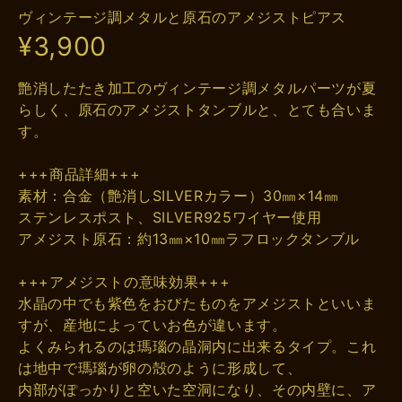
ヴィンテージ調メタルと原石のアメジストピアス
¥3,900
艶消したたき加工のヴィンテージ調メタルパーツが夏
らしく、原石のアメジストタンブルと、とても合いま
す。
+++商品詳細+++
素材：合金（艶消しSILVERカラー）30㎜×14㎜
ステンレスポスト、SILVER925ワイヤー使用
アメジスト原石：約13㎜×10㎜ラフロックタンブル
+++アメジストの意味効果+++
水晶の中でも紫色をおびたものをアメジストといいま
すが、産地によっていお色が違います。
よくみられるのは瑪瑙の晶洞内に出来るタイプ。これ
は地中で瑪瑙が卵の殻のように形成して、
内部がぽっかりと空いた空洞になり、その内壁に、ア