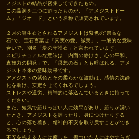
メジストの結晶が密集してできたもの。
この晶洞を二つに割ったものが、「アメジストドー
ム」「ジオード」という名称で販売されています。
２月の誕生石とされるアメジストは紫色の”崇高な
石”で、宝石言葉は「真実の愛、誠実」、一般的な意味
合いで、別名「愛の守護石」と言われています。
スピリチュアルな意味は「内面の静けさ、心の平和、
直観力の開発」で、「瞑想の石」とも呼ばれる。アメ
ジスト本来の意味効果です。
アメジストの紫色とその柔らかな波動は、感情の沈静
化を助け、安定させてくれるでしょう。
ストレスや過労、精神的に落込んでいるときに持って
ください。
また、短気で怒りっぽい人に効果があり、怒りが湧い
たとき、アメジストを握ったり、身につけたりする
と、心の落ち着き、精神的不安を取り戻すことができ
るでしょう。
不安を抱える人には癒しを、傷ついた人にはやすらぎ