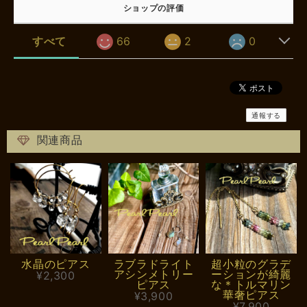
ショップの評価
すべて
66
2
0
通報する
関連商品
水晶のピアス
ラブラドライト
超小粒のグラデ
アシンメトリー
ーションが綺麗
¥2,300
ピアス
な＊トルマリン
華奢ピアス
¥3,900
¥7,900