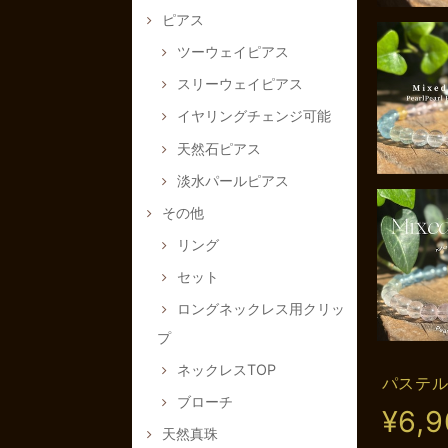
ピアス
ツーウェイピアス
スリーウェイピアス
イヤリングチェンジ可能
天然石ピアス
淡水パールピアス
その他
リング
セット
ロングネックレス用クリッ
プ
ネックレスTOP
パステル
ブローチ
¥6,
天然真珠