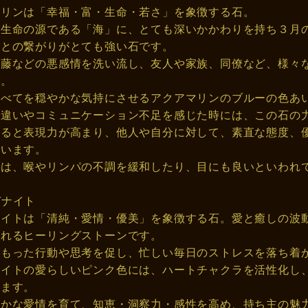
マリンは「幸福・富・生命・若さ」を象徴する石。
の生命の源である「海」に、とても深いかかわりを持ち３月
水との繋がりがとても強い石です。
葛藤などの悪感情を洗い流し、友人や家族、同僚など、様々
す。
すべてを穏やかな気持にさせるアクアマリンのブルーの色あ
れ違いやコミュニケーション不足を感じた時には、この石の
けると表現力が高まり、他人や自分に対して、素直な態度、
ています。
では、喉やリンパの不調を緩和したり、目にも良いといわれ
ガナイト
ナイトは「清純・愛情・優美」を象徴する石。愛と癒しの波
くれるヒーリングストーンです。
こもった行動や思考を促し、忙しい毎日のストレスを落ち着
ナイトの愛らしいピンク色には、ハートチャクラを活性化し
います。
やかな愛情を育て、知恵・洞察力・感性を高め、持ち主の魅