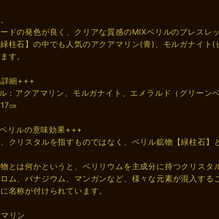
す。
ードの発色が良く、クリアな質感のMIXベリルのブレスレ
緑柱石】の中でも人気のアクアマリン(青)、モルガナイト(
います。
品詳細+++
リル：アクアマリン、モルガナイト、エメラルド（グリーンベ
17㎝
IXベリルの意味効果+++
は、クリスタルを指すものではなく、ベリル鉱物【緑柱石】
鉱物とは何かというと、ベリリウムを主成分に持つクリスタ
クロム、バナジウム、マンガンなど、様々な元素が混入する
れに名称が付けられています。
アマリン