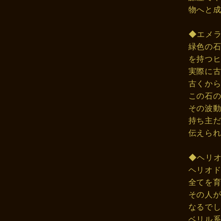
物へと
◆エメ
緑色の
を持つ
実際に
古くか
この石
その波
持ち主
伝えら
◆ヘリ
ヘリオ
全てを
その人
なるで
ベリル