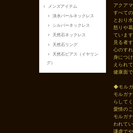
アクア
メンズアイテム
すべて
淡水パールネックレス
とおり
シルバーネックレス
怒りや
ていま
天然石ネックレス
見る者
天然石リング
心のす
天然石ピアス（イヤリン
身につ
グ）
えられ
健康面
◆モル
モルガ
らして
愛情の
モルガ
われて
謙虚で