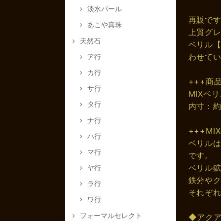
淡水パール
再販で
あこや真珠
上質グレ
天然石
ベリル【
わせて
ア行
カ行
+++商
サ行
MIXベ
タ行
内寸：約
ナ行
+++M
ハ行
ベリル
マ行
です。
ベリル
ヤ行
鉄分や
ラ行
それぞ
ワ行
フォーマルセレクト
◆アク