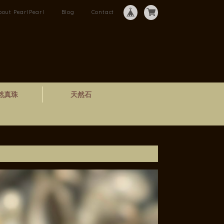
bout PearlPearl
Blog
Contact
然真珠
天然石