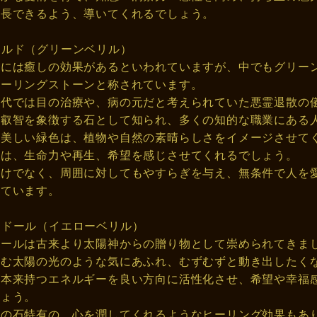
成長できるよう、導いてくれるでしょう。
ラルド（グリーンベリル）
石には癒しの効果があるといわれていますが、中でもグリー
ヒーリングストーンと称されています。
古代では目の治療や、病の元だと考えられていた悪霊退散の
ら叡智を象徴する石として知られ、多くの知的な職業にある
の美しい緑色は、植物や自然の素晴らしさをイメージさせて
動は、生命力や再生、希望を感じさせてくれるでしょう。
だけでなく、周囲に対してもやすらぎを与え、無条件で人を
れています。
オドール（イエローベリル）
ドールは古来より太陽神からの贈り物として崇められてきま
育む太陽の光のような気にあふれ、むずむずと動き出したく
が本来持つエネルギーを良い方向に活性化させ、希望や幸福
しょう。
系の石特有の、心を潤してくれるようなヒーリング効果もあ