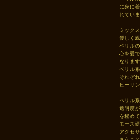
に身に
れてい
ミック
優しく
ベリル
心を愛
なりま
ベリル
それぞ
ヒーリ
ベリル
透明度
を秘め
モース硬
アクセ
まうこ