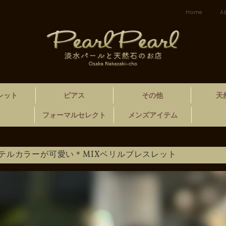
Home
A
レット
ピアス
その他
天
フォーマルセレクト
メンズアイテム
テルカラーが可愛い＊MIXベリルブレスレット