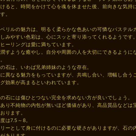
着けると、時間をかけて心を魂を休ませた後、前向きな気持
ます。
スベリルの魅力は、明るく柔らかな色あいの可憐なパステル
親しみやすい色彩は、心にスッと寄り添ってくれるようです
のヒーリングは愛に満ちています。
で潤すような癒やし。自分や周囲の人を大切にできるように
す。
系の石は、いわば兄弟姉妹のような存在。
れに異なる魅力をもっていますが、共鳴し合い、増幅し合う
ング効果が高まるといわれています。
系の石には傷ひとつない完全を求めない方が良いでしょう。
があり不純物の内包が無いほど価値があり、高品質品などは
ております。
度は7.5～8。
サリーとして身に付けるのに必要な硬さがありますが、石の
とがあります。