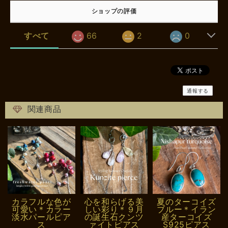
ショップの評価
すべて
66
2
0
通報する
関連商品
カラフルな色が
心を和らげる美
夏のターコイズ
可愛い＊カラー
しい彩り＊９月
ブルー＊イラン
淡水パールピア
の誕生石クンツ
産ターコイズ
ス
ァイトピアス
S925ピアス