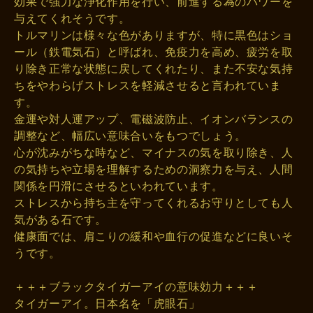
効果で強力な浄化作用を行い、前進する為のパワーを
与えてくれそうです。
トルマリンは様々な色がありますが、特に黒色はショ
ール（鉄電気石）と呼ばれ、免疫力を高め、疲労を取
り除き正常な状態に戻してくれたり、また不安な気持
ちをやわらげストレスを軽減させると言われていま
す。
金運や対人運アップ、電磁波防止、イオンバランスの
調整など、幅広い意味合いをもつでしょう。
心が沈みがちな時など、マイナスの気を取り除き、人
の気持ちや立場を理解するための洞察力を与え、人間
関係を円滑にさせるといわれています。
ストレスから持ち主を守ってくれるお守りとしても人
気がある石です。
健康面では、肩こりの緩和や血行の促進などに良いそ
うです。
＋＋＋ブラックタイガーアイの意味効力＋＋＋
タイガーアイ。日本名を「虎眼石」