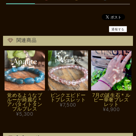
通報する
関連商品
覚めるようなブ
ピンクエピドー
7月の誕生石＊ル
ルーが綺麗な＊
トブレスレット
ビー華奢ブレス
アパタイトタン
レット
¥7,500
ブルブレス
¥4,900
¥5,300