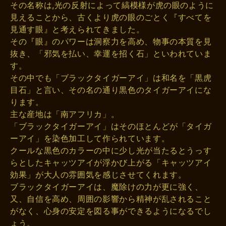
その名称は,光の反射によって縞模様が虎の眼のように
見えることから、古くより虎の眼のごとく『すべてを
見通す眼』と考えられてきました。
その『眼』のパワーは洞察力を高め、物事の本質を見
抜き、「邪気を払い、幸運を招く石」といわれていま
す。
その中でも「ブラックタイガーアイ」は和名を「黒虎
目石」と言い、その名の通り黒色のタイガーアイにな
ります。
主な産地は「南アフリカ」。
「ブラックタイガーアイ」はそのほとんどが「タイガ
ーアイ」を染色加工して作られています。
クールな黒色のカラーの中に少し光が当たるとうっす
らとしたキャッツアイが浮かび上がる「キャッツアイ
効果」が大人の雰囲気を感じさせてくれます。
ブラックタイガーアイは、魔除けの力が更に強く、
又、自信を高め、周囲の影響から精神が乱されること
がなく、心身の安定を図る事ができるようになるでし
ょう。