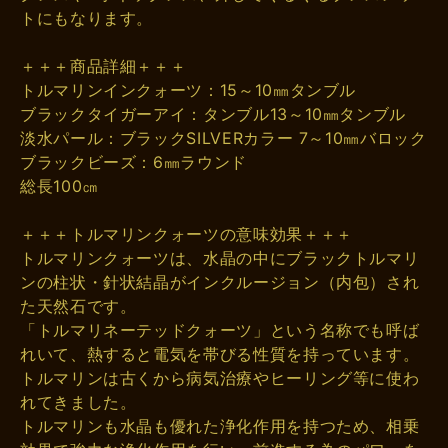
トにもなります。
＋＋＋商品詳細＋＋＋
トルマリンインクォーツ：15～10㎜タンブル
ブラックタイガーアイ：タンブル13～10㎜タンブル
淡水パール：ブラックSILVERカラー 7～10㎜バロック
ブラックビーズ：6㎜ラウンド
総長100㎝
＋＋＋トルマリンクォーツの意味効果＋＋＋
トルマリンクォーツは、水晶の中にブラックトルマリ
ンの柱状・針状結晶がインクルージョン（内包）され
た天然石です。
「トルマリネーテッドクォーツ」という名称でも呼ば
れいて、熱すると電気を帯びる性質を持っています。
トルマリンは古くから病気治療やヒーリング等に使わ
れてきました。
トルマリンも水晶も優れた浄化作用を持つため、相乗