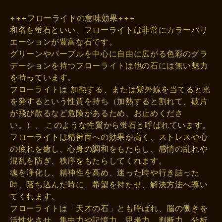
+++フローライトの意味効果+++
和名を蛍石といい、フローライトは非常にカラーバリ
エーションが豊富な石です。
グリーンやパープルを中心に自由に広がる色彩のグラ
デーションを持つフローライトは他の石には無い魅力
を持っています。
フローライトは 加熱する、または紫外線を当てると光
を発するという性質を持ち（加熱すると割れて、破片
が飛び散るなど危険があるため、お止めくださ
い。）、 このような性質から蛍石と呼ばれています。
フローライトは精神面への効果が高く、ストレスや心
の疲れを癒し、心身の調和をもたらし、感情の乱れや
混乱を防ぎ、秩序をもたらしてくれます。
魂を浄化し、精神性を高め、迷った時や行き詰った
時、落ち込んだ時に、希望を持たせ、解決方法へ導い
てくれます。
フローライトは「天才の石」とも呼ばれ、脳の働きを
活性化させ、集中力や記憶力、思考力、判断力、分析