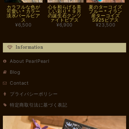
カラフルな色が
心を和らげる美
夏のターコイズ
可愛い＊カラー
しい彩り＊９月
ブルー＊イラン
淡水パールピア
の誕生石クンツ
産ターコイズ
ス
ァイトピアス
S925ピアス
¥6,500
¥6,900
¥23,500
Information
About PearlPearl
Blog
Contact
プライバシーポリシー
特定商取引法に基づく表記