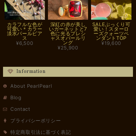
カラフルな色が
深紅の赤が美し
SALEぷっくり可
可愛い＊カラー
いガーネットと7
愛い！スターロ
淡水パールピア
色に光るプレシ
ーズクォーツペ
ス
ャスオパールリ
ンダントTOP
ング
¥6,500
¥19,600
¥25,900
Information
About PearlPearl
Blog
Contact
プライバシーポリシー
特定商取引法に基づく表記