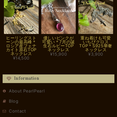
ヒーリングスト
優しいピンクが
重ね着けも可愛
ーンの最高峰＊
可愛い＊7月の誕
いちびクロス
ロシア産フェナ
生石ルビーTOP
TOP＊S925華奢
カイト原石TOP
ネックレス
ネックレス
ネックレス
¥15,900
¥3,900
¥14,500
Information
About PearlPearl
Blog
Contact